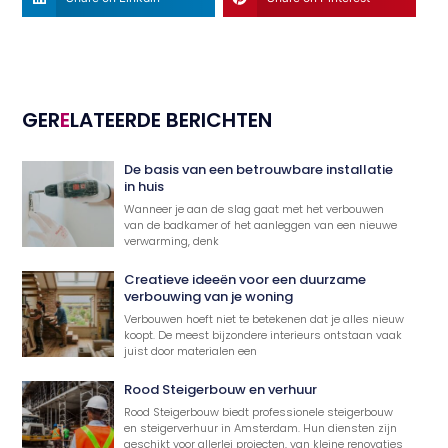
GER
E
LATEERDE BERICHTEN
De basis van een betrouwbare installatie
in huis
Wanneer je aan de slag gaat met het verbouwen
van de badkamer of het aanleggen van een nieuwe
verwarming, denk
Creatieve ideeën voor een duurzame
verbouwing van je woning
Verbouwen hoeft niet te betekenen dat je alles nieuw
koopt. De meest bijzondere interieurs ontstaan vaak
juist door materialen een
Rood Steigerbouw en verhuur
Rood Steigerbouw biedt professionele steigerbouw
en steigerverhuur in Amsterdam. Hun diensten zijn
geschikt voor allerlei projecten, van kleine renovaties