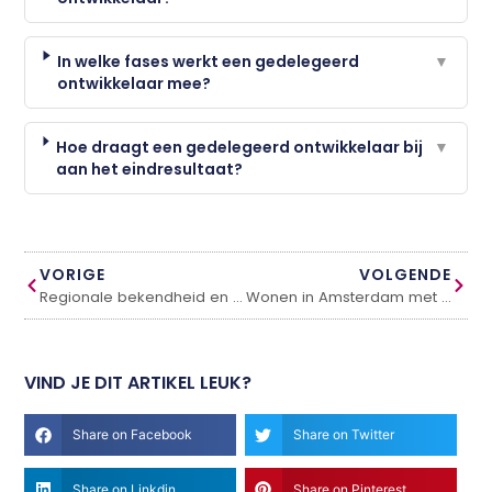
In welke fases werkt een gedelegeerd
▼
ontwikkelaar mee?
Hoe draagt een gedelegeerd ontwikkelaar bij
▼
aan het eindresultaat?
VORIGE
VOLGENDE
Regionale bekendheid en de rol van lokale beroemdheden in Brabant
Wonen in Amsterdam met weinig ruimte: 12 slimme oplossingen voor rust, opbergen en privacy
VIND JE DIT ARTIKEL LEUK?
Share on Facebook
Share on Twitter
Share on Linkdin
Share on Pinterest