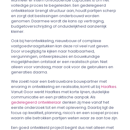
wanneer er intern onvoldoende capaciteit is om het
volledige proces te begeleiden. Een gedelegeerd
ontwikkelaar brengt structuur aan, houdt partijen scherp
en zorgt dat beslissingen onderbouwd worden
genomen. Daarmee wordt de kans op vertraging,
budgetoverschrijding of onduidelijkheid aanzienlijk
kleiner.
Ook bij herontwikkeling, nieuwbouw of complexe
vastgoedvraagstukken kan deze rol veel rust geven.
Door vroegtijdig te kijken naar haalbaarheid,
vergunningen, ontwerpkeuzes en bouwkundige
mogelijkheden ontstaat er een realistisch plan. Niet
alleen voor vandaag, maar ook voor de gebruikers en
generaties daarna.
Wie zoekt naar een betrouwbare bouwpartner met
ervaring in ontwikkeling en realisatie, komt uit bij
Haafkes
.
Vanuit Goor werkt Haafkes met korte lijnen, duidelijke
communicatie en een praktische aanpak. Als
gedelegeerd ontwikkelaar
denken zij mee vanaf het
eerste onderzoek tot en met oplevering. Daarbij ligt de
focus op kwaliteit, planning, risico’s en een soepel proces
waarin alle betrokken partijen weten waar ze aan toe zijn.
Een goed ontwikkeld project begint dus niet alleen met