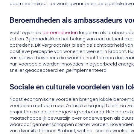
daarmee indirect de woningwaarde en de algehele kwali
Beroemdheden als ambassadeurs voo
Veel regionale
beroemdheden
fungeren als ambassadeur
zetten. Zij benadrukken het belang van een authentieke 
optredens. Dit vergroot niet alleen de zichtbaarheid van
positieve perceptie van wonen en werken in Brabant. Hu
van nieuwe bewoners die waarde hechten aan duurza
hun voorbeeld worden innovaties in bijvoorbeeld energ
sneller geaccepteerd en geïmplementeerd.
Sociale en culturele voordelen van 
Naast economische voordelen brengen lokale beroemdhe
voordelen met zich mee. Ze inspireren jong talent en ze
projecten die de leefomgeving verbeteren. Hun betrokk
maatschappelijk bewustzijn over onderwerpen als duur
waardoor gemeenschappen sterker worden. Bovendien dr
van diversiteit binnen Brabant, wat het sociale weefsel v