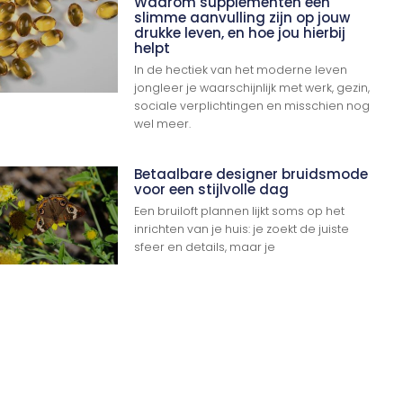
Waarom supplementen een
slimme aanvulling zijn op jouw
drukke leven, en hoe jou hierbij
helpt
In de hectiek van het moderne leven
jongleer je waarschijnlijk met werk, gezin,
sociale verplichtingen en misschien nog
wel meer.
Betaalbare designer bruidsmode
voor een stijlvolle dag
Een bruiloft plannen lijkt soms op het
inrichten van je huis: je zoekt de juiste
sfeer en details, maar je
Ga Naar Boven