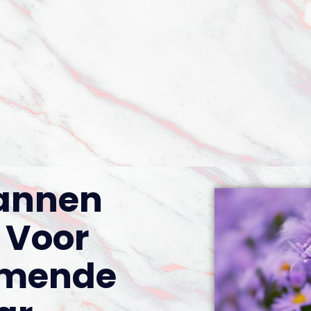
annen
 Voor
omende