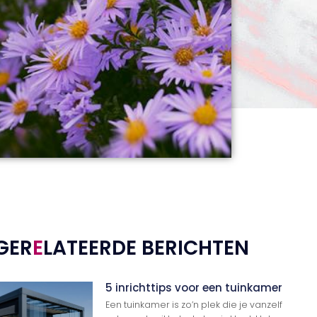
GER
E
LATEERDE BERICHTEN
5 inrichttips voor een tuinkamer
Een tuinkamer is zo’n plek die je vanzelf