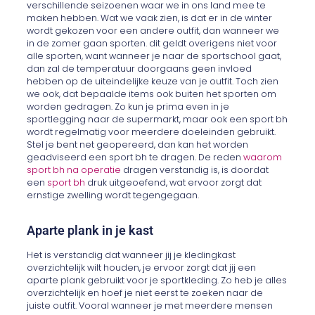
verschillende seizoenen waar we in ons land mee te
maken hebben. Wat we vaak zien, is dat er in de winter
wordt gekozen voor een andere outfit, dan wanneer we
in de zomer gaan sporten. dit geldt overigens niet voor
alle sporten, want wanneer je naar de sportschool gaat,
dan zal de temperatuur doorgaans geen invloed
hebben op de uiteindelijke keuze van je outfit. Toch zien
we ook, dat bepaalde items ook buiten het sporten om
worden gedragen. Zo kun je prima even in je
sportlegging naar de supermarkt, maar ook een sport bh
wordt regelmatig voor meerdere doeleinden gebruikt.
Stel je bent net geopereerd, dan kan het worden
geadviseerd een sport bh te dragen. De reden
waarom
sport bh na operatie
dragen verstandig is, is doordat
een
sport bh
druk uitgeoefend, wat ervoor zorgt dat
ernstige zwelling wordt tegengegaan.
Aparte plank in je kast
Het is verstandig dat wanneer jij je kledingkast
overzichtelijk wilt houden, je ervoor zorgt dat jij een
aparte plank gebruikt voor je sportkleding. Zo heb je alles
overzichtelijk en hoef je niet eerst te zoeken naar de
juiste outfit. Vooral wanneer je met meerdere mensen