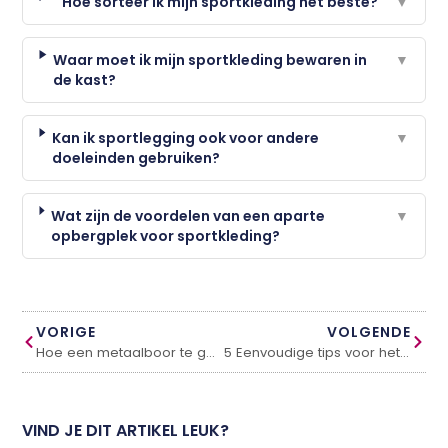
Hoe sorteer ik mijn sportkleding het beste?
▼
Waar moet ik mijn sportkleding bewaren in
▼
de kast?
Kan ik sportlegging ook voor andere
▼
doeleinden gebruiken?
Wat zijn de voordelen van een aparte
▼
opbergplek voor sportkleding?
VORIGE
VOLGENDE
Hoe een metaalboor te gebruiken?
5 Eenvoudige tips voor het creëren van het perfecte terras
VIND JE DIT ARTIKEL LEUK?