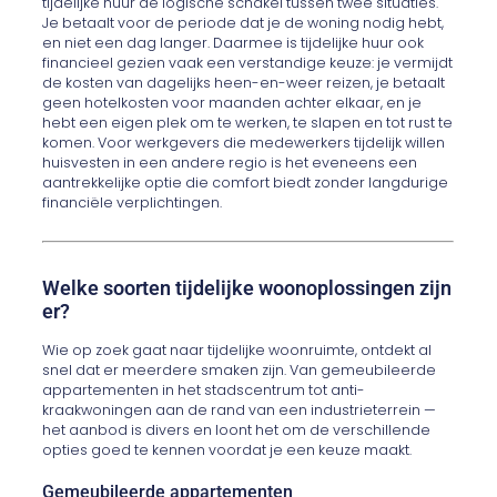
tijdelijke huur de logische schakel tussen twee situaties.
Je betaalt voor de periode dat je de woning nodig hebt,
en niet een dag langer. Daarmee is tijdelijke huur ook
financieel gezien vaak een verstandige keuze: je vermijdt
de kosten van dagelijks heen-en-weer reizen, je betaalt
geen hotelkosten voor maanden achter elkaar, en je
hebt een eigen plek om te werken, te slapen en tot rust te
komen. Voor werkgevers die medewerkers tijdelijk willen
huisvesten in een andere regio is het eveneens een
aantrekkelijke optie die comfort biedt zonder langdurige
financiële verplichtingen.
Welke soorten tijdelijke woonoplossingen zijn
er?
Wie op zoek gaat naar tijdelijke woonruimte, ontdekt al
snel dat er meerdere smaken zijn. Van gemeubileerde
appartementen in het stadscentrum tot anti-
kraakwoningen aan de rand van een industrieterrein —
het aanbod is divers en loont het om de verschillende
opties goed te kennen voordat je een keuze maakt.
Gemeubileerde appartementen