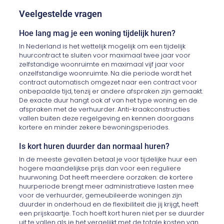
Veelgestelde vragen
Hoe lang mag je een woning tijdelijk huren?
In Nederland is het wettelijk mogelijk om een tijdelijk
huurcontract te sluiten voor maximaal twee jaar voor
zelfstandige woonruimte en maximaal vijf jaar voor
onzelfstandige woonruimte. Na die periode wordt het
contract automatisch omgezet naar een contract voor
onbepaalde tijd, tenzij er andere afspraken zijn gemaakt.
De exacte duur hangt ook af van het type woning en de
afspraken met de verhuurder. Anti-kraakconstructies
vallen buiten deze regelgeving en kennen doorgaans
kortere en minder zekere bewoningsperiodes.
Is kort huren duurder dan normaal huren?
In de meeste gevallen betaal je voor tijdelijke huur een
hogere maandelijkse prijs dan voor een reguliere
huurwoning. Dat heeft meerdere oorzaken: de kortere
huurperiode brengt meer administratieve lasten mee
voor de verhuurder, gemeubileerde woningen zijn
duurder in onderhoud en de flexibiliteit die jij krijgt, heeft
een prijskaartje. Toch hoeft kort huren niet per se duurder
uit te vallen als je het vergelijkt met de totale kosten van