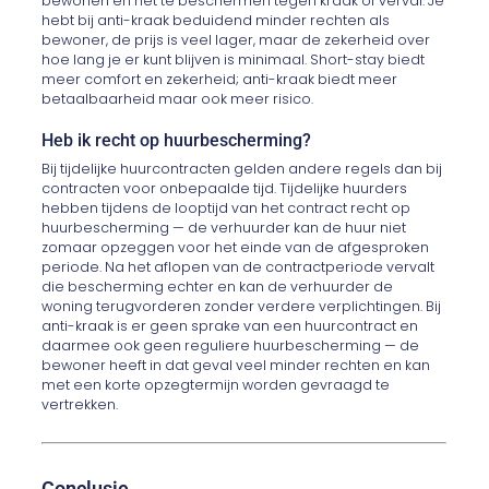
bewonen en het te beschermen tegen kraak of verval. Je
hebt bij anti-kraak beduidend minder rechten als
bewoner, de prijs is veel lager, maar de zekerheid over
hoe lang je er kunt blijven is minimaal. Short-stay biedt
meer comfort en zekerheid; anti-kraak biedt meer
betaalbaarheid maar ook meer risico.
Heb ik recht op huurbescherming?
Bij tijdelijke huurcontracten gelden andere regels dan bij
contracten voor onbepaalde tijd. Tijdelijke huurders
hebben tijdens de looptijd van het contract recht op
huurbescherming — de verhuurder kan de huur niet
zomaar opzeggen voor het einde van de afgesproken
periode. Na het aflopen van de contractperiode vervalt
die bescherming echter en kan de verhuurder de
woning terugvorderen zonder verdere verplichtingen. Bij
anti-kraak is er geen sprake van een huurcontract en
daarmee ook geen reguliere huurbescherming — de
bewoner heeft in dat geval veel minder rechten en kan
met een korte opzegtermijn worden gevraagd te
vertrekken.
Conclusie