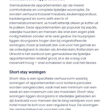
Gemeubileerde appartementen zijn de meest
comfortabele en complete tijdelijke woonoptie. Ze
worden verhuurd inclusief meubels, keukenapparatuur,
beddengoed en soms zelfs een tv of
internetabonnement. Je hoeft letterlijk alleen je koffer uit
te pakken. Deze appartementen zijn populair bij expats,
zakelijke huurders en mensen die snel een eigen plek
nodig hebben zonder al te veel gedoe. De huurprijzen
liggen doorgaans hoger dan bij ongestoffeerde
woningen, maar je betaalt dan ook voor het gemak en
de volledigheid. In steden als Amsterdam, Rotterdam en
Utrecht is het aanbod aan gemeubileerde tijdelijke
appartementen relatief groot, al is de vraag ook
navenant hoog — snel schakelen is dan ook het devies.
Short-stay woningen
Short-stay is een specifieke verhuurvorm waarbij
woningen of appartementen voor kortere periodes
worden aangeboden, vaak met een minimum van een
week en een maximum van zes maanden. Short-stay
woningen liggen doorgaans in stedelijke gebieden en
zijn bedoeld voor mensen die te lang verblijven voor een
hotel maar te kort voor een reguliere huur. De woningen
zijn gemeubileerd en voorzien van alle