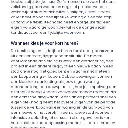
hebben bij tijdelijke huur. Zelfs mensen die voor het eerst
zelfstandig gaan wonen en nog niet precies weten in
welke wijk of stad ze zich willen vestigen, kiezen steeds
vaker bewust voor een tijdelijke woning als eerste stap.
Kortom: wie flexibiliteit nodig heeft en tegelijkertijd een
eigen, volwaardige woonplek wil, is de aangewezen
kandidaat voor een tijdelijke woonvorm.
Wanneer kies je voor kort huren?
De beslissing om tijdelijk te huren komt doorgaans voort
uit een concrete, tijdgebonden situatie. De meest
voorkomende aanleiding is werk: een detachering, een
project in een andere regio, of een nieuwe baan in een
stad die je nog niet goed kent en waar je niet meteen
een koopwoning wil kopen. Ook verbouwingen vormen
een klassieke aanleiding: als jouw eigen woning
maanden lang een bouwplaats is, heb je simpelweg een
alternatief nodig. Andere veelvoorkomende redenen zijn
een echtscheiding waarbij één van de partners snel een
eigen plek nodig heeft, het overbruggen van de periode
tussen de verkoop van een woning en de aankoop van
een nieuwe, of het verblijf in een andere stad voor een
intensieve opleiding of cursus. In al die gevallen is kort
huren niet een noodoplossing, maar juist een slimme en
doordachte keuze.