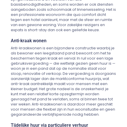
basisbenodigdheden, en soms worden er ook diensten
aangeboden zoals schoonmaak of linnenwisseling. Het is
een professionele woonvorm die qua comfort dicht
tegen een hotel aanleunt, maar met de sfeer en ruimte
van een gewone woning. Voor zakelijke reizigers en
expats is short-stay dan ook een geliefde keuze.
Anti-kraak wonen
Anti-kraakwonen is een bijzondere constructie waarbij je
als bewoner een leegstaand pand bewoont om het te
beschermen tegen kraak en verval. In ruil voor een lage
gebruiksvergoeding — die wettelijk gezien geen huur is —
woon je in een pand dat op de nominatie staat voor
sloop, renovatie of verkoop. De vergoeding is doorgaans
aanzienlijk lager dan de marktconforme huurprijs, wat
anti-kraak aantrekkelijk maakt voor mensen met een
kleiner budget. Het grote nadeel is de onzekerheid: je
kunt met een relatief korte opzegtermijn worden
gevraagd het pand te verlaten, soms al binnen twee tot
vier weken. Anti-kraakwonen is daardoor meer geschikt
voor mensen die flexibel zijn in hun woonsituatie en geen
gegarandeerde verblijfsperiode nodig hebben.
Tijdelijke huur via particuliere verhuur