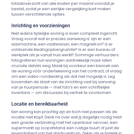
totaaloverzicht van alle kosten per maand voordat je
beslist, zodat je een eerlijke vergelijking kunt maken
tussen verschillende opties.
Inrichting en voorzieningen
Niet iedere tijdelijke woning is even compleet ingericht.
Vraag vooraf wat er precies aanwezig is: zijn er een
wasmachine, een vaatwasser, een magnetron? Is er
voldoende kledingopbergruimte? Is er een bureau of
werkplek als je vanuit huis werkt? Sommige verhuurders
fotograferen hun woningen aantrekkelijk maar laten
cruciale details weg. Maak bij voorkeur een bezoek aan
de woning vóór ondertekening van het contract, of vraag
om een video-rondleiding als dat niet mogelijk is. Leg
bovendien de staat van de inrichting vast bij aanvang
van je huurperiode — met foto’s en een schriftelijke
inventaris — om discussies bij vertrek te voorkomen.
Locatie en bereikbaarheid
Een woning kan prachtig zijn en toch niet passen als de
locatie niet klopt. Denk na over wat jij dagelijks nodig hebt:
een goede verbinding met het openbaar vervoer, een
supermarkt op loopafstand, een rustige buurt of juist de
levendigheid van het stadscentrum. Zeker als je tijdelijk in