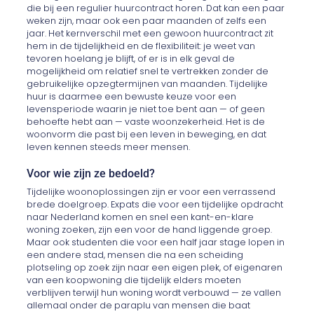
die bij een regulier huurcontract horen. Dat kan een paar
weken zijn, maar ook een paar maanden of zelfs een
jaar. Het kernverschil met een gewoon huurcontract zit
hem in de tijdelijkheid en de flexibiliteit: je weet van
tevoren hoelang je blijft, of er is in elk geval de
mogelijkheid om relatief snel te vertrekken zonder de
gebruikelijke opzegtermijnen van maanden. Tijdelijke
huur is daarmee een bewuste keuze voor een
levensperiode waarin je niet toe bent aan — of geen
behoefte hebt aan — vaste woonzekerheid. Het is de
woonvorm die past bij een leven in beweging, en dat
leven kennen steeds meer mensen.
Voor wie zijn ze bedoeld?
Tijdelijke woonoplossingen zijn er voor een verrassend
brede doelgroep. Expats die voor een tijdelijke opdracht
naar Nederland komen en snel een kant-en-klare
woning zoeken, zijn een voor de hand liggende groep.
Maar ook studenten die voor een half jaar stage lopen in
een andere stad, mensen die na een scheiding
plotseling op zoek zijn naar een eigen plek, of eigenaren
van een koopwoning die tijdelijk elders moeten
verblijven terwijl hun woning wordt verbouwd — ze vallen
allemaal onder de paraplu van mensen die baat