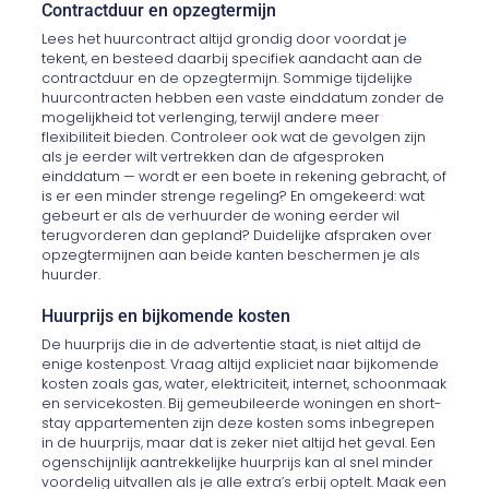
Contractduur en opzegtermijn
Lees het huurcontract altijd grondig door voordat je
tekent, en besteed daarbij specifiek aandacht aan de
contractduur en de opzegtermijn. Sommige tijdelijke
huurcontracten hebben een vaste einddatum zonder de
mogelijkheid tot verlenging, terwijl andere meer
flexibiliteit bieden. Controleer ook wat de gevolgen zijn
als je eerder wilt vertrekken dan de afgesproken
einddatum — wordt er een boete in rekening gebracht, of
is er een minder strenge regeling? En omgekeerd: wat
gebeurt er als de verhuurder de woning eerder wil
terugvorderen dan gepland? Duidelijke afspraken over
opzegtermijnen aan beide kanten beschermen je als
huurder.
Huurprijs en bijkomende kosten
De huurprijs die in de advertentie staat, is niet altijd de
enige kostenpost. Vraag altijd expliciet naar bijkomende
kosten zoals gas, water, elektriciteit, internet, schoonmaak
en servicekosten. Bij gemeubileerde woningen en short-
stay appartementen zijn deze kosten soms inbegrepen
in de huurprijs, maar dat is zeker niet altijd het geval. Een
ogenschijnlijk aantrekkelijke huurprijs kan al snel minder
voordelig uitvallen als je alle extra’s erbij optelt. Maak een