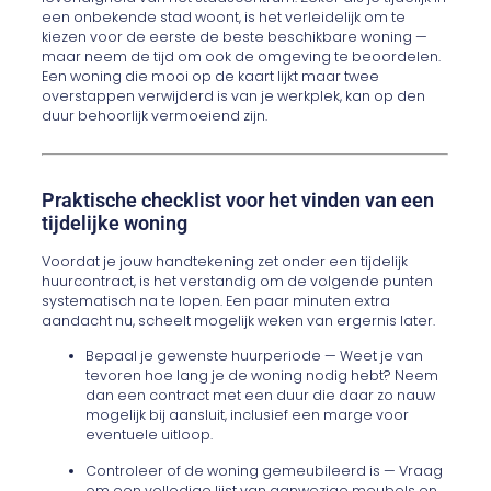
een onbekende stad woont, is het verleidelijk om te
kiezen voor de eerste de beste beschikbare woning —
maar neem de tijd om ook de omgeving te beoordelen.
Een woning die mooi op de kaart lijkt maar twee
overstappen verwijderd is van je werkplek, kan op den
duur behoorlijk vermoeiend zijn.
Praktische checklist voor het vinden van een
tijdelijke woning
Voordat je jouw handtekening zet onder een tijdelijk
huurcontract, is het verstandig om de volgende punten
systematisch na te lopen. Een paar minuten extra
aandacht nu, scheelt mogelijk weken van ergernis later.
Bepaal je gewenste huurperiode — Weet je van
tevoren hoe lang je de woning nodig hebt? Neem
dan een contract met een duur die daar zo nauw
mogelijk bij aansluit, inclusief een marge voor
eventuele uitloop.
Controleer of de woning gemeubileerd is — Vraag
om een volledige lijst van aanwezige meubels en