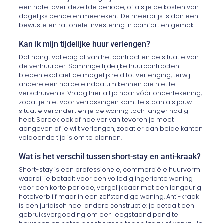
een hotel over dezelfde periode, of als je de kosten van
dagelijks pendelen meerekent. De meerprijs is dan een
bewuste en rationele investering in comfort en gemak.
Kan ik mijn tijdelijke huur verlengen?
Dat hangt volledig af van het contract en de situatie van
de verhuurder. Sommige tijdelijke huurcontracten
bieden expliciet de mogelijkheid tot verlenging, terwijl
andere een harde einddatum kennen die niet te
verschuiven is. Vraag hier altijd naar vóór ondertekening,
zodat je niet voor verrassingen komt te staan als jouw
situatie verandert en je de woning toch langer nodig
hebt. Spreek ook af hoe ver van tevoren je moet
aangeven of je wilt verlengen, zodat er aan beide kanten
voldoende tijd is om te plannen.
Wat is het verschil tussen short-stay en anti-kraak?
Short-stay is een professionele, commerciële huurvorm
waarbij je betaalt voor een volledig ingerichte woning
voor een korte periode, vergelijkbaar met een langdurig
hotelverblijf maar in een zelfstandige woning. Anti-kraak
is een juridisch heel andere constructie: je betaalt een
gebruiksvergoeding om een leegstaand pand te