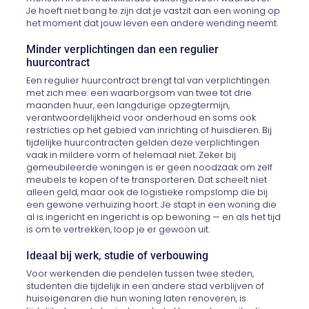
Je hoeft niet bang te zijn dat je vastzit aan een woning op
het moment dat jouw leven een andere wending neemt.
Minder verplichtingen dan een regulier
huurcontract
Een regulier huurcontract brengt tal van verplichtingen
met zich mee: een waarborgsom van twee tot drie
maanden huur, een langdurige opzegtermijn,
verantwoordelijkheid voor onderhoud en soms ook
restricties op het gebied van inrichting of huisdieren. Bij
tijdelijke huurcontracten gelden deze verplichtingen
vaak in mildere vorm of helemaal niet. Zeker bij
gemeubileerde woningen is er geen noodzaak om zelf
meubels te kopen of te transporteren. Dat scheelt niet
alleen geld, maar ook de logistieke rompslomp die bij
een gewone verhuizing hoort. Je stapt in een woning die
al is ingericht en ingericht is op bewoning — en als het tijd
is om te vertrekken, loop je er gewoon uit.
Ideaal bij werk, studie of verbouwing
Voor werkenden die pendelen tussen twee steden,
studenten die tijdelijk in een andere stad verblijven of
huiseigenaren die hun woning laten renoveren, is