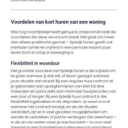
Voordelen van kort huren van een woning
Wie nog nooit tijdelijk heeft gehuurd, onderschat vaak de
voordelen die deze woonvorm biedt. Het gaat om meer
dan alleen praktische gemak — tijdelijk huren geeft ook
mentale ruimte en vrijheid in een periode waarin jouw
leven toch al volop in beweging is.
Flexibiliteit in woonduur
Het grootste voordeel van tijdelijk huren is de vrijheid om
te gaan wanneer jij dat wilt, of liever gezegd: wanneer
jouw situatie dat vereist. Bij een regulier huurcontract zit
je gebonden aan opzegtermijnen van één tot drie
maanden en soms zelfs aan minimale huurperiodes van
een jaar of langer. Bij een tijdelijk huurcontract is die
flexibiliteit ingebakken in de afspraken. Je weet vooraf
wanneer het contract eindigt, en als de situatie
verandert, zijn er in veel gevallen mogelijkheden om
eerder te vertrekken of juist te verlengen. Die zekerheid —
in de zin van weten waar je aan toe bent — is voor veel
mensen in een transitiefase buitengewoon waardevol.