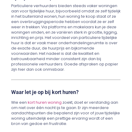
Particuliere verhuurders bieden steeds vaker woningen
aan voor tijdelijke huur, bijvoorbeeld omdat ze zelf tijdelijk
in het buitenland wonen, hun woning te koop staat of ze
een overbruggingsperiode hebben voordat ze er zelf
weer in trekken. Via platforms en makelaars kun je deze
woningen vinden, en ze variëren sterk in grootte, ligging,
inrichting en prijs. Het voordeel van particuliere tijdelijke
huur is dat er vaak meer onderhandelingsruimte is over
de exacte duur, de huurprijs en bijkomende
voorwaarden. Het nadeel is dat de kwaliteit en
betrouwbaarheid minder consistent zijn dan bij
professionele verhuurders. Goede afspraken op papier
zijn hier dan ook onmisbaar.
Waar let je op bij kort huren?
Wie een
kort huren woning
zoekt, doet er verstandig aan
om niet over één nacht ijs te gaan. Er zijn meerdere
aandachtspunten die bepalend zijn voor of jouw tijdelijke
woning uiteindelijk een prettige ervaring wordt of een
bron van gedoe en frustratie.