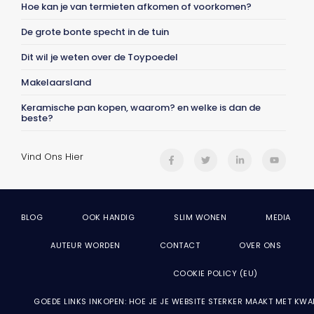
Hoe kan je van termieten afkomen of voorkomen?
De grote bonte specht in de tuin
Dit wil je weten over de Toypoedel
Makelaarsland
Keramische pan kopen, waarom? en welke is dan de
beste?
Vind Ons Hier
BLOG
OOK HANDIG
SLIM WONEN
MEDIA
AUTEUR WORDEN
CONTACT
OVER ONS
COOKIE POLICY (EU)
GOEDE LINKS INKOPEN: HOE JE JE WEBSITE STERKER MAAKT MET KWA