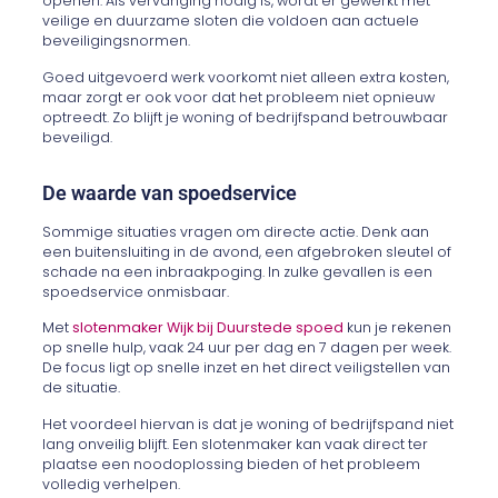
openen. Als vervanging nodig is, wordt er gewerkt met
veilige en duurzame sloten die voldoen aan actuele
beveiligingsnormen.
Goed uitgevoerd werk voorkomt niet alleen extra kosten,
maar zorgt er ook voor dat het probleem niet opnieuw
optreedt. Zo blijft je woning of bedrijfspand betrouwbaar
beveiligd.
De waarde van spoedservice
Sommige situaties vragen om directe actie. Denk aan
een buitensluiting in de avond, een afgebroken sleutel of
schade na een inbraakpoging. In zulke gevallen is een
spoedservice onmisbaar.
Met
slotenmaker Wijk bij Duurstede spoed
kun je rekenen
op snelle hulp, vaak 24 uur per dag en 7 dagen per week.
De focus ligt op snelle inzet en het direct veiligstellen van
de situatie.
Het voordeel hiervan is dat je woning of bedrijfspand niet
lang onveilig blijft. Een slotenmaker kan vaak direct ter
plaatse een noodoplossing bieden of het probleem
volledig verhelpen.