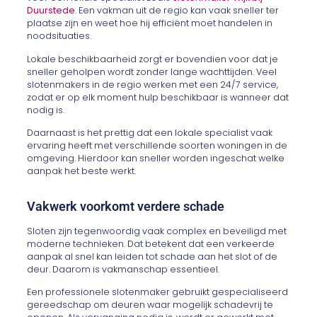
Duurstede
. Een vakman uit de regio kan vaak sneller ter
plaatse zijn en weet hoe hij efficiënt moet handelen in
noodsituaties.
Lokale beschikbaarheid zorgt er bovendien voor dat je
sneller geholpen wordt zonder lange wachttijden. Veel
slotenmakers in de regio werken met een 24/7 service,
zodat er op elk moment hulp beschikbaar is wanneer dat
nodig is.
Daarnaast is het prettig dat een lokale specialist vaak
ervaring heeft met verschillende soorten woningen in de
omgeving. Hierdoor kan sneller worden ingeschat welke
aanpak het beste werkt.
Vakwerk voorkomt verdere schade
Sloten zijn tegenwoordig vaak complex en beveiligd met
moderne technieken. Dat betekent dat een verkeerde
aanpak al snel kan leiden tot schade aan het slot of de
deur. Daarom is vakmanschap essentieel.
Een professionele slotenmaker gebruikt gespecialiseerd
gereedschap om deuren waar mogelijk schadevrij te