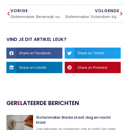
VORIGE
VOLGENDE
Slotenmaker Beverwijk voor snelle hulp en 24/7 spoedservice
Slotenmaker Volendam bij spoed en inbraakbeveiliging
VIND JE DIT ARTIKEL LEUK?
Share on Facebook
Share on Twitter
Share on Linkdin
Share on Pinterest
GER
E
LATEERDE BERICHTEN
Slotenmaker Breda staat dag en nacht
klaar
Snel geholpen bij problemen met je sloten Een goed