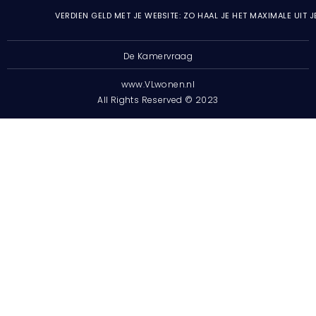
VERDIEN GELD MET JE WEBSITE: ZO HAAL JE HET MAXIMALE UIT 
De Kamervraag
www.VLwonen.nl
All Rights Reserved © 2023