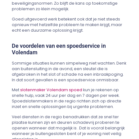
beveiligingsnormen. Zo blijft de kans op toekomstige
problemen zo klein mogelijk.
Goed uitgevoerd werk betekent ook dat je niet steeds
opnieuw met hetzelfde probleem te maken krijgt, maar
echt een duurzame oplossing krijgt.
De voordelen van een spoedservice in
Volendam
Sommige situaties kunnen simpelweg niet wachten. Denk
aan buitensluiting in de avond, een sleutel die is
afgebroken in het slot of schade na een inbraakpoging.
In dat soort gevallen is een spoedservice onmisbaar.
Met
slotenmaker Volendam spoed
kun je rekenen op
snelle hulp, vaak 24 uur per dag en 7 dagen per week.
Spoedslotenmakers in de regio richten zich op directe
inzet en snelle oplossingen bij urgente problemen.
Veel diensten in de regio benadrukken dat ze snel ter
plaatse kunnen zijn en deuren schadevrij proberen te
openen wanneer dat mogelijk is . Dat is vooral belangrijk
wanneer je buitengesloten bent of je woning niet veilig