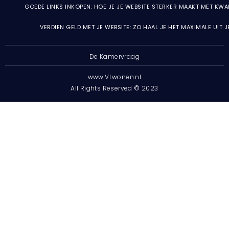
GOEDE LINKS INKOPEN: HOE JE JE WEBSITE STERKER MAAKT MET KWA
VERDIEN GELD MET JE WEBSITE: ZO HAAL JE HET MAXIMALE UIT 
De Kamervraag
www.VLwonen.nl
All Rights Reserved © 2023