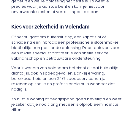
gebeurt en welke oplossing het beste is. Zo weet je
precies waar je aan toe bent en kom je niet voor
onverwachte kosten of verrassingen te staan.
Kies voor zekerheid in Volendam
Of het nu gaat om buitensluiting, een kapot slot of
schade na een inbraak: een professionele slotenmaker
biedt altijd een passende oplossing. Door te kiezen voor
een lokale specialist profiteer je van snelle service,
vakmanschap en betrouwbare ondersteuning.
Voor inwoners van Volendam betekent dit dat hulp altijd
dichtbij is, ook in spoedgevallen. Dankzij ervaring,
bereikbaarheid en een 24/7 spoedservice kun je
rekenen op snelle en professionele hulp wanneer dat
nodig is.
Zo blijft je woning of bedrijfspand goed beveiligd en weet
je zeker dat je nooit lang met een slotprobleem hoeft te
zitten.