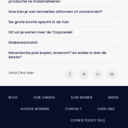
productie te maximaliseren
Hoe kan je van termieten afkomen of voorkomen?
De grote bonte specht in de tuin
Dit wil je weten over de Toypoedel
Makelaarsland
Keramische pan kopen, waarom? en welke is dan de
beste?
Vind Ons Hier
BLOG
OOK HANDIG
SLIM WONEN
MEDIA
AUTEUR WORDEN
CONTACT
OVER ONS
COOKIE POLICY (EU)