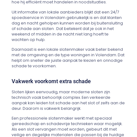
hoe hij efficiënt moet handelen in noodsituaties.
Uit informatie van lokale aanbieders blijkt dat een 24/7
spoedservice in Volendam gebruikelijk is en dat klanten
dag en nacht geholpen kunnen worden bij buitensluiting
of schade aan sloten . Dat betekent dat je ook in het
weekend of midden in de nacht niet lang hoeft te
wachten op hulp.
Daarnaast is een lokale slotenmaker vaak beter bekend
met de omgeving en de type woningen in Volendam. Dat
helpt om sneller de juiste aanpak te kiezen en onnodige
schade te voorkomen.
Vakwerk voorkomt extra schade
Sloten lijken eenvoudig, maar moderne sloten zijn
technisch vaak behoorlijk complex. Een verkeerde
aanpak kan leiden tot schade aan het slot of zelfs aan de
deur. Daarom is vakwerk belangrijk.
Een professionele slotenmaker werkt met speciaal
gereedschap en schadevrije technieken waar mogelijk.
Als een slot vervangen moet worden, gebeurt dit met
veilige en degelijke materialen die passen bij de huidige