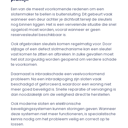
Een van de meest voorkomende redenen om een
slotenmaker te bellen is buitensluiting. Dit gebeurt vaak
wanneer een deur achter je dichtvalt terwijl de sleutels
nog binnen liggen. Het is een vervelende situatie die snel
opgelost moet worden, vooral wanneer er geen
reservesleutel beschikbaar is.
Ook afgebroken sleutels komen regelmatig voor. Door
slijtage of een defect slotmechanisme kan een sleutel
vast komen te zitten en afbreken. In zulke gevallen moet
het slot zorgvuldig worden geopend om verdere schade
te voorkomen.
Daarnaast is inbraakschade een veelvoorkomend
probleem. Na een inbraakpoging zijn sloten vaak
beschadigd of geforceerd, waardoor een woning niet
meer goed beveiligd is. Snelle reparatie of vervanging is
dan noodzakelijk om de veiligheid direct te herstellen.
Ook moderne sloten en elektronische
beveiligingssystemen kunnen storingen geven. Wanneer
deze systemen niet meer functioneren, is specialistische
kennis nodig om het probleem veilig en correct op te
lossen.