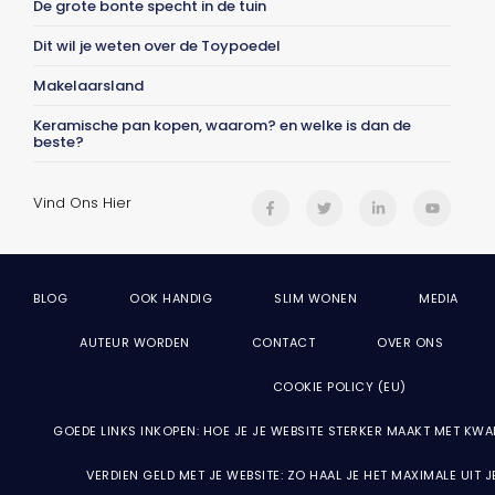
De grote bonte specht in de tuin
Dit wil je weten over de Toypoedel
Makelaarsland
Keramische pan kopen, waarom? en welke is dan de
beste?
Vind Ons Hier
BLOG
OOK HANDIG
SLIM WONEN
MEDIA
AUTEUR WORDEN
CONTACT
OVER ONS
COOKIE POLICY (EU)
GOEDE LINKS INKOPEN: HOE JE JE WEBSITE STERKER MAAKT MET KWA
VERDIEN GELD MET JE WEBSITE: ZO HAAL JE HET MAXIMALE UIT 