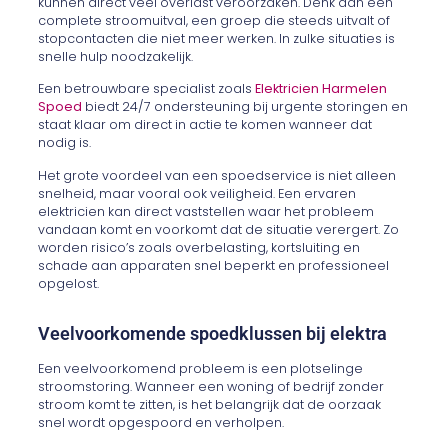
kunnen direct veel overlast veroorzaken. Denk aan een
complete stroomuitval, een groep die steeds uitvalt of
stopcontacten die niet meer werken. In zulke situaties is
snelle hulp noodzakelijk.
Een betrouwbare specialist zoals
Elektricien Harmelen
Spoed
biedt 24/7 ondersteuning bij urgente storingen en
staat klaar om direct in actie te komen wanneer dat
nodig is.
Het grote voordeel van een spoedservice is niet alleen
snelheid, maar vooral ook veiligheid. Een ervaren
elektricien kan direct vaststellen waar het probleem
vandaan komt en voorkomt dat de situatie verergert. Zo
worden risico’s zoals overbelasting, kortsluiting en
schade aan apparaten snel beperkt en professioneel
opgelost.
Veelvoorkomende spoedklussen bij elektra
Een veelvoorkomend probleem is een plotselinge
stroomstoring. Wanneer een woning of bedrijf zonder
stroom komt te zitten, is het belangrijk dat de oorzaak
snel wordt opgespoord en verholpen.