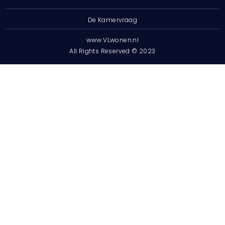
De Kamervraag
www.VLwonen.nl
All Rights Reserved © 2023