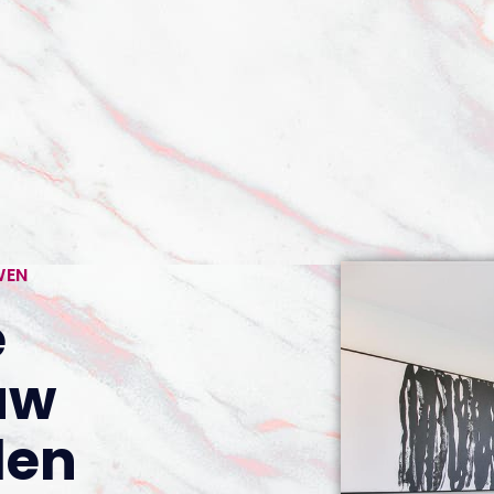
WEN
e
uw
den