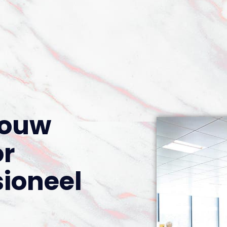
Jouw
or
sioneel