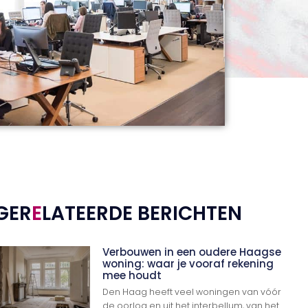
GER
E
LATEERDE BERICHTEN
Verbouwen in een oudere Haagse
woning: waar je vooraf rekening
mee houdt
Den Haag heeft veel woningen van vóór
de oorlog en uit het interbellum, van het