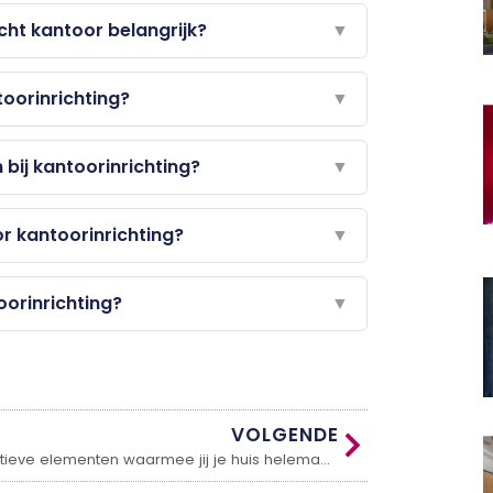
cht kantoor belangrijk?
▼
toorinrichting?
▼
bij kantoorinrichting?
▼
or kantoorinrichting?
▼
toorinrichting?
▼
VOLGENDE
Decoratieve elementen waarmee jij je huis helemaal af kunt maken!