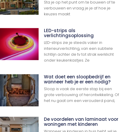
Sta je op het punt om te bouwen of te
verbouwen en vraag je je af hoe je
keuzes maakt
LED-strips als
verlichtingsoplossing
LED-strips zie je steeds vaker in
interieurverlichting, van een subtiele
lichtlijn achter de tv tot strak werklicht
onder keukenkastjes. Ze
Wat doet een sloopbedrijf en
wanneer heb je er een nodig?
Sloop is vaak de eerste stap bij een
grote verbouwing of herontwikkeling. Of
het nu gaat om een verouderd pand,
De voordelen van laminaat voor
woningen met kinderen
Wanneer je kinderen in huis hebt, wil je