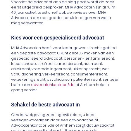
Voordat de advocaat aan de slag gaat, wordt de zaak
eerst uitgebreid besproken. MHA Advocaten zijn al ruim
40 jaar actief. Leest u zelf ook de reviews over MHA
Advocaten om een goede indruk te krijgen van wat u
mag verwachten.
Kies voor een gespecialiseerd advocaat
MHA Advocaten heeft voor ieder gewenst rechtsgebied
een gepaste advocaat. U kunt gebruik maken van een
gespecialiseerd advocaat: personen- en familierecht,
letselschade, strafrecht, arbeidsrecht, huurrecht,
asielrecht, vreemdelingenrecht, uitkeringsrecht, wet
Schuldsanering, verkeersrecht, consumentenrecht,
verzekeringsrecht, psychiatrisch patiëntenrecht. Een zeer
betrokken
advocatenkantoor Ede
of Arnhem helpt u
graag verder.
Schakel de beste advocaat in
Omdat wetgeving zeer ingewikkeld is, u laten
vertegenwoordigen door een advocaat helpt.
Advocatenkantoor Ede of Arnhem zorgt dat uw zaak tot
een succes wordt gebracht. Bespreek ook de