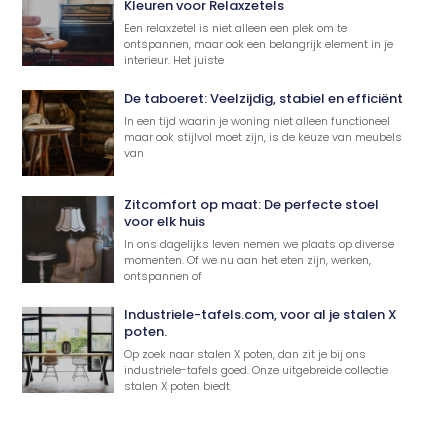
Kleuren voor Relaxzetels
Een relaxzetel is niet alleen een plek om te
ontspannen, maar ook een belangrijk element in je
interieur. Het juiste
De taboeret: Veelzijdig, stabiel en efficiënt
In een tijd waarin je woning niet alleen functioneel
maar ook stijlvol moet zijn, is de keuze van meubels
van
Zitcomfort op maat: De perfecte stoel
voor elk huis
In ons dagelijks leven nemen we plaats op diverse
momenten. Of we nu aan het eten zijn, werken,
ontspannen of
Industriele-tafels.com, voor al je stalen X
poten.
Op zoek naar stalen X poten, dan zit je bij ons
industriele-tafels goed. Onze uitgebreide collectie
stalen X poten biedt