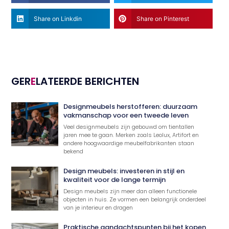
Share on Linkdin
Share on Pinterest
GER
E
LATEERDE BERICHTEN
Designmeubels herstofferen: duurzaam
vakmanschap voor een tweede leven
Veel designmeubels zijn gebouwd om tientallen
jaren mee te gaan. Merken zoals Leolux, Artifort en
andere hoogwaardige meubelfabrikanten staan
bekend
Design meubels: investeren in stijl en
kwaliteit voor de lange termijn
Design meubels zijn meer dan alleen functionele
objecten in huis. Ze vormen een belangrijk onderdeel
van je interieur en dragen
Praktische aandachtspunten bij het kopen