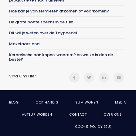
productie te maximaliseren
Hoe kan je van termieten afkomen of voorkomen?
De grote bonte specht in de tuin
Dit wil je weten over de Toypoedel
Makelaarsland
Keramische pan kopen, waarom? en welke is dan de
beste?
Vind Ons Hier
BLOG
OOK HANDIG
SLIM WONEN
MEDIA
AUTEUR WORDEN
CONTACT
OVER ONS
COOKIE POLICY (EU)