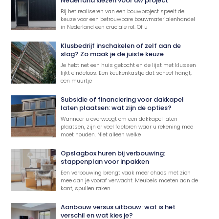
Nederland kiezen voor uw project
Bij het realiseren van een bouwproject speelt de
keuze voor een betrouwbare bouwmaterialenhandel
in Nederland een cruciale rol. Of u
Klusbedrijf inschakelen of zelf aan de
slag? Zo maak je de juiste keuze
Je hebt net een huis gekocht en de lijst met klussen
lijkt eindeloos. Een keukenkastje dat scheef hangt,
een muurtje
Subsidie of financiering voor dakkapel
laten plaatsen: wat zijn de opties?
Wanneer u overweegt om een dakkapel laten
plaatsen, zijn er veel factoren waar u rekening mee
moet houden. Niet alleen welke
Opslagbox huren bij verbouwing:
stappenplan voor inpakken
Een verbouwing brengt vaak meer chaos met zich
mee dan je vooraf verwacht. Meubels moeten aan de
kant, spullen raken
Aanbouw versus uitbouw: wat is het
verschil en wat kies je?