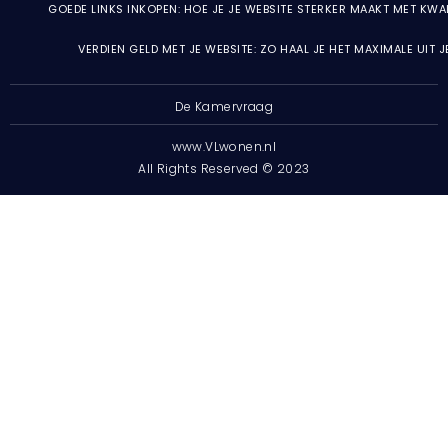
GOEDE LINKS INKOPEN: HOE JE JE WEBSITE STERKER MAAKT MET KWA
VERDIEN GELD MET JE WEBSITE: ZO HAAL JE HET MAXIMALE UIT 
De Kamervraag
www.VLwonen.nl
All Rights Reserved © 2023