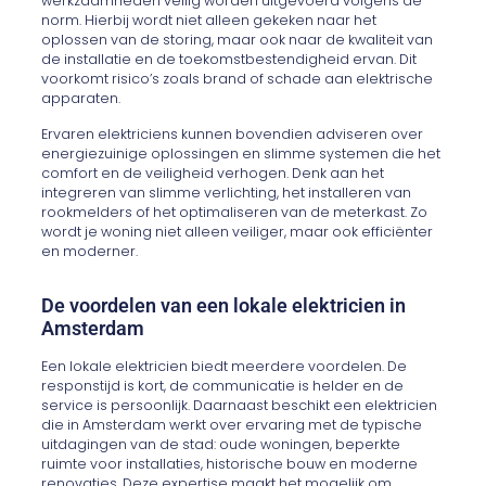
werkzaamheden veilig worden uitgevoerd volgens de
norm. Hierbij wordt niet alleen gekeken naar het
oplossen van de storing, maar ook naar de kwaliteit van
de installatie en de toekomstbestendigheid ervan. Dit
voorkomt risico’s zoals brand of schade aan elektrische
apparaten.
Ervaren elektriciens kunnen bovendien adviseren over
energiezuinige oplossingen en slimme systemen die het
comfort en de veiligheid verhogen. Denk aan het
integreren van slimme verlichting, het installeren van
rookmelders of het optimaliseren van de meterkast. Zo
wordt je woning niet alleen veiliger, maar ook efficiënter
en moderner.
De voordelen van een lokale elektricien in
Amsterdam
Een lokale elektricien biedt meerdere voordelen. De
responstijd is kort, de communicatie is helder en de
service is persoonlijk. Daarnaast beschikt een elektricien
die in Amsterdam werkt over ervaring met de typische
uitdagingen van de stad: oude woningen, beperkte
ruimte voor installaties, historische bouw en moderne
renovaties. Deze expertise maakt het mogelijk om