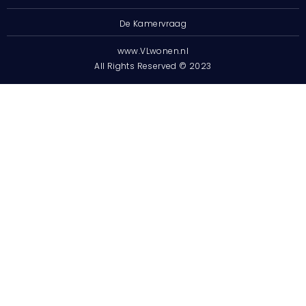
De Kamervraag
www.VLwonen.nl
All Rights Reserved © 2023