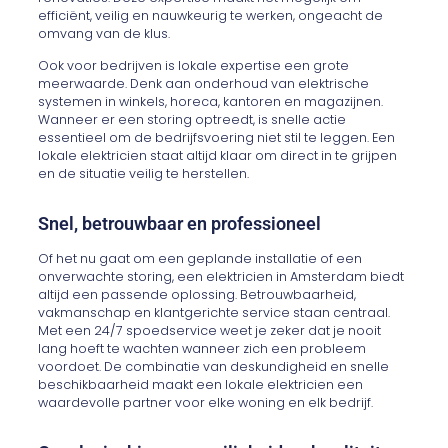
efficiënt, veilig en nauwkeurig te werken, ongeacht de
omvang van de klus.
Ook voor bedrijven is lokale expertise een grote
meerwaarde. Denk aan onderhoud van elektrische
systemen in winkels, horeca, kantoren en magazijnen.
Wanneer er een storing optreedt, is snelle actie
essentieel om de bedrijfsvoering niet stil te leggen. Een
lokale elektricien staat altijd klaar om direct in te grijpen
en de situatie veilig te herstellen.
Snel, betrouwbaar en professioneel
Of het nu gaat om een geplande installatie of een
onverwachte storing, een elektricien in Amsterdam biedt
altijd een passende oplossing. Betrouwbaarheid,
vakmanschap en klantgerichte service staan centraal.
Met een 24/7 spoedservice weet je zeker dat je nooit
lang hoeft te wachten wanneer zich een probleem
voordoet. De combinatie van deskundigheid en snelle
beschikbaarheid maakt een lokale elektricien een
waardevolle partner voor elke woning en elk bedrijf.