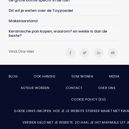
De grote bonte specht in de tuin
Dit wil je weten over de Toypoedel
Makelaarsland
Keramische pan kopen, waarom? en welke is dan de
beste?
Vind Ons Hier
BLOG
OOK HANDIG
SLIM WONEN
MEDIA
AUTEUR WORDEN
CONTACT
OVER ONS
COOKIE POLICY (EU)
GOEDE LINKS INKOPEN: HOE JE JE WEBSITE STERKER MAAKT MET KWA
VERDIEN GELD MET JE WEBSITE: ZO HAAL JE HET MAXIMALE UIT 