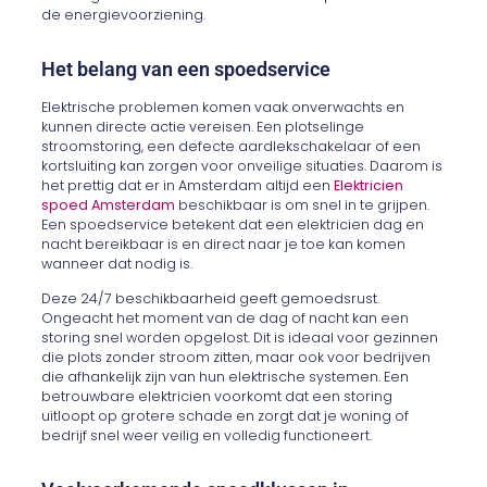
de energievoorziening.
Het belang van een spoedservice
Elektrische problemen komen vaak onverwachts en
kunnen directe actie vereisen. Een plotselinge
stroomstoring, een defecte aardlekschakelaar of een
kortsluiting kan zorgen voor onveilige situaties. Daarom is
het prettig dat er in Amsterdam altijd een
Elektricien
spoed Amsterdam
beschikbaar is om snel in te grijpen.
Een spoedservice betekent dat een elektricien dag en
nacht bereikbaar is en direct naar je toe kan komen
wanneer dat nodig is.
Deze 24/7 beschikbaarheid geeft gemoedsrust.
Ongeacht het moment van de dag of nacht kan een
storing snel worden opgelost. Dit is ideaal voor gezinnen
die plots zonder stroom zitten, maar ook voor bedrijven
die afhankelijk zijn van hun elektrische systemen. Een
betrouwbare elektricien voorkomt dat een storing
uitloopt op grotere schade en zorgt dat je woning of
bedrijf snel weer veilig en volledig functioneert.