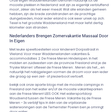
Onze eigen Waddeneilanden behoren natuurlijk tot de
mooiste plekken in Nederland: wat zijn ze eigenlijk verbluffend
mooi! , zéker als het weer meezit. Wat alle eilanden gemeen
hebben, zijn de brede zandstranden en de prachtige
duingebieden, maar ieder eiland is ook weer uniek op zich.
Texel is het grootste Waddeneiland met maar liefst dertig
kilometer aan stranden.
Nederlanders Brengen Zomervakantie Massaal Door
In Eigen
Met leuke speeltoestellen voor kinderen! Dorpsstraat in
Vlieland. Voor meer Waddeneilanden vakanties &
accommodaties: 2. De Friese Meren Hindelopen. In het
midden en zuidwesten van de provincie Friesland vind je de
‘Fryske Marren’ oftewel de Friese Meren: . Meren als het , , en
natuurlijk het nabijgelegen vormen de droom voor een ieder
die graag op een zeil- of plezierboot vertoeft.
bekijk ook onze aparte blogs met de mooiste campings in
Friesland aan het water en/of de mooiste vakantieparken
aan de Friese Meren! LEES OOK: Het watersportdorp
Woudsend tussen de Friese Meren. Vakantie bij de Friese
Meren – 3x verblijf tips In één van de vrijstaande
waterwoningen aan de Terhernster Poelen ben je omringt
door water.