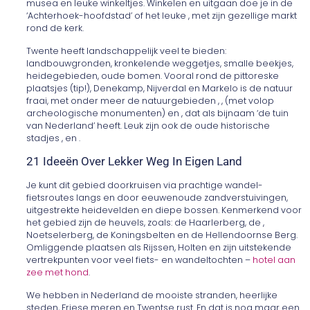
musea en leuke winkeltjes. Winkelen en uitgaan doe je in de
‘Achterhoek-hoofdstad’ of het leuke , met zijn gezellige markt
rond de kerk.
Twente heeft landschappelijk veel te bieden:
landbouwgronden, kronkelende weggetjes, smalle beekjes,
heidegebieden, oude bomen. Vooral rond de pittoreske
plaatsjes (tip!), Denekamp, Nijverdal en Markelo is de natuur
fraai, met onder meer de natuurgebieden , , (met volop
archeologische monumenten) en , dat als bijnaam ‘de tuin
van Nederland’ heeft. Leuk zijn ook de oude historische
stadjes , en .
21 Ideeën Over Lekker Weg In Eigen Land
Je kunt dit gebied doorkruisen via prachtige wandel-
fietsroutes langs en door eeuwenoude zandverstuivingen,
uitgestrekte heidevelden en diepe bossen. Kenmerkend voor
het gebied zijn de heuvels, zoals: de Haarlerberg, de ,
Noetselerberg, de Koningsbelten en de Hellendoornse Berg.
Omliggende plaatsen als Rijssen, Holten en zijn uitstekende
vertrekpunten voor veel fiets- en wandeltochten –
hotel aan
zee met hond
.
We hebben in Nederland de mooiste stranden, heerlijke
steden, Friese meren en Twentse rust. En dat is nog maar een