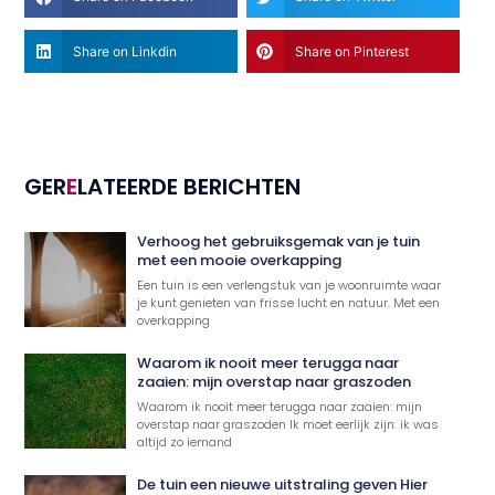
Share on Linkdin
Share on Pinterest
GER
E
LATEERDE BERICHTEN
Verhoog het gebruiksgemak van je tuin
met een mooie overkapping
Een tuin is een verlengstuk van je woonruimte waar
je kunt genieten van frisse lucht en natuur. Met een
overkapping
Waarom ik nooit meer terugga naar
zaaien: mijn overstap naar graszoden
Waarom ik nooit meer terugga naar zaaien: mijn
overstap naar graszoden Ik moet eerlijk zijn: ik was
altijd zo iemand
De tuin een nieuwe uitstraling geven Hier