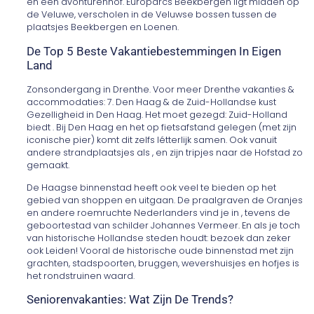
en een avonturenhof. Europarcs Beekbergen ligt midden op
de Veluwe, verscholen in de Veluwse bossen tussen de
plaatsjes Beekbergen en Loenen.
De Top 5 Beste Vakantiebestemmingen In Eigen
Land
Zonsondergang in Drenthe. Voor meer Drenthe vakanties &
accommodaties: 7. Den Haag & de Zuid-Hollandse kust
Gezelligheid in Den Haag. Het moet gezegd: Zuid-Holland
biedt . Bij Den Haag en het op fietsafstand gelegen (met zijn
iconische pier) komt dit zelfs létterlijk samen. Ook vanuit
andere strandplaatsjes als , en zijn tripjes naar de Hofstad zo
gemaakt.
De Haagse binnenstad heeft ook veel te bieden op het
gebied van shoppen en uitgaan. De praalgraven de Oranjes
en andere roemruchte Nederlanders vind je in , tevens de
geboortestad van schilder Johannes Vermeer. En als je toch
van historische Hollandse steden houdt: bezoek dan zeker
ook Leiden! Vooral de historische oude binnenstad met zijn
grachten, stadspoorten, bruggen, wevershuisjes en hofjes is
het rondstruinen waard.
Seniorenvakanties: Wat Zijn De Trends?