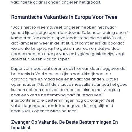
vakantie te gaan is onder jongeren het grootst.
Romantische Vakanties In Europa Voor Twee
“Dat is niet zo vreemd, veel jongeren hebben het zwaar
gehad tijdens afgelopen lockdowns. Ze konden weinig doen.”
Kamperen Een andere opvallende trend die de ANWB ziet, is
dat kamperen weer in de lift zit. “Dat komt enerzijds doordat
we dichterbij op vakantie gaan, maar ook omdat we door
corona meer op onze privacy en hygiëne gesteld zijn,” zegt
directeur Reizen Marjon Kaper.
Kaper vermoedt dat corona ook hier van doorslaggevende
betekenis is. Veel mensen kijken nadrukkelijk naar de
coronacijfers en maatregelen in vakantielanden. Opties
openhouden “Mocht de situatie meevallen dan zou het goed
kunnen dat een deel van de mensen alsnog het vliegtuig
naar een verre bestemming pakt. Nu staan veel
intercontinentale bestemmingen nog op oranje.” Veel
vakantiegangers lijken in ieder geval de mogelijkheid
nadrukkelijk open te willen houden.
Zwanger Op Vakantie, De Beste Bestemmingen En
Inpaklijst