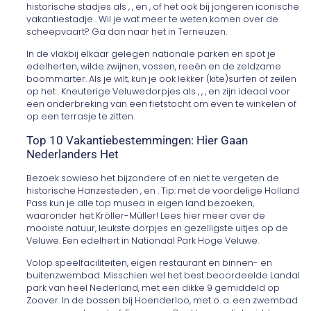
historische stadjes als , , en , of het ook bij jongeren iconische
vakantiestadje . Wil je wat meer te weten komen over de
scheepvaart? Ga dan naar het in Terneuzen.
In de vlakbij elkaar gelegen nationale parken en spot je
edelherten, wilde zwijnen, vossen, reeën en de zeldzame
boommarter. Als je wilt, kun je ook lekker (kite)surfen of zeilen
op het . Kneuterige Veluwedorpjes als , , , en zijn ideaal voor
een onderbreking van een fietstocht om even te winkelen of
op een terrasje te zitten.
Top 10 Vakantiebestemmingen: Hier Gaan
Nederlanders Het
Bezoek sowieso het bijzondere of en niet te vergeten de
historische Hanzesteden , en . Tip: met de voordelige Holland
Pass kun je alle top musea in eigen land bezoeken,
waaronder het Kröller-Müller! Lees hier meer over de
mooiste natuur, leukste dorpjes en gezelligste uitjes op de
Veluwe. Een edelhert in Nationaal Park Hoge Veluwe.
Volop speelfaciliteiten, eigen restaurant en binnen- en
buitenzwembad. Misschien wel het best beoordeelde Landal
park van heel Nederland, met een dikke 9 gemiddeld op
Zoover. In de bossen bij Hoenderloo, met o. a. een zwembad