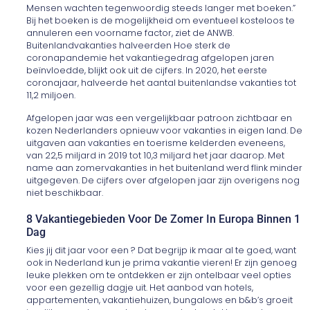
Mensen wachten tegenwoordig steeds langer met boeken.”
Bij het boeken is de mogelijkheid om eventueel kosteloos te
annuleren een voorname factor, ziet de ANWB.
Buitenlandvakanties halveerden Hoe sterk de
coronapandemie het vakantiegedrag afgelopen jaren
beïnvloedde, blijkt ook uit de cijfers. In 2020, het eerste
coronajaar, halveerde het aantal buitenlandse vakanties tot
11,2 miljoen.
Afgelopen jaar was een vergelijkbaar patroon zichtbaar en
kozen Nederlanders opnieuw voor vakanties in eigen land. De
uitgaven aan vakanties en toerisme kelderden eveneens,
van 22,5 miljard in 2019 tot 10,3 miljard het jaar daarop. Met
name aan zomervakanties in het buitenland werd flink minder
uitgegeven. De cijfers over afgelopen jaar zijn overigens nog
niet beschikbaar.
8 Vakantiegebieden Voor De Zomer In Europa Binnen 1
Dag
Kies jij dit jaar voor een ? Dat begrijp ik maar al te goed, want
ook in Nederland kun je prima vakantie vieren! Er zijn genoeg
leuke plekken om te ontdekken er zijn ontelbaar veel opties
voor een gezellig dagje uit. Het aanbod van hotels,
appartementen, vakantiehuizen, bungalows en b&b’s groeit