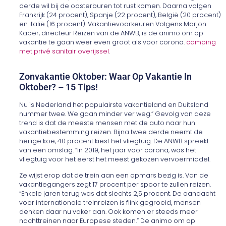
derde wil bij de oosterburen tot rust komen. Daarna volgen
Frankrijk (24 procent), Spanje (22 procent), België (20 procent)
en Italië (16 procent). Vakantievoorkeuren Volgens Marjon
Kaper, directeur Reizen van de ANWB, is de animo om op
vakantie te gaan weer even groot als voor corona.
camping
met privé sanitair overijssel
.
Zonvakantie Oktober: Waar Op Vakantie In
Oktober? – 15 Tips!
Nu is Nederland het populairste vakantieland en Duitsland
nummer twee. We gaan minder ver weg.” Gevolg van deze
trend is dat de meeste mensen met de auto naar hun
vakantiebestemming reizen. Bijna twee derde neemt de
heilige koe, 40 procent kiest het vliegtuig. De ANWB spreekt
van een omslag. “In 2019, het jaar voor corona, was het
vliegtuig voor het eerst het meest gekozen vervoermiddel.
Ze wijst erop dat de trein aan een opmars bezig is. Van de
vakantiegangers zegt 17 procent per spoor te zullen reizen.
“Enkele jaren terug was dat slechts 2,5 procent. De aandacht
voor internationale treinreizen is flink gegroeid, mensen
denken daar nu vaker aan. Ook komen er steeds meer
nachttreinen naar Europese steden.” De animo om op