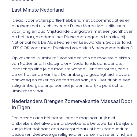
Last Minute Nederland
Ideaal voor watersportliefhebbers, met accommodaties en
plaatsen met uitzicht over de Friese Meren. Met zeillessen
voor jong en oud. Vrijstaande bungalows met een jachthaven
op het park, midden in het Friese merengebied en vlak bij
Nationaal Park De Alde Feanen en Leeuwarden. Gaasterland.
LEES OOK: Voor meer Friesland vakanties & accommodaties: 3.
Op vakantie in Limburg? Vooral een van de mooiste plekken
van Nederland. In dit, bijna on- Nederlands aandoende,
landschap vind je de mooiste wandel- en fietsroutes, zoals
de en het einde van het . De Limburgse gezelligheid is overal
aanwezig en zeker op de terrasjes van , en . Hier drink je een
zalig Limburgs biertje een eet je een heerlijke punt echte
Limburgse vlaai.
Nederlanders Brengen Zomervakantie Massaal Door
In Eigen
Een bezoek aan het oerhollandse mag natuurlijk niet
ontbreken. Behalve de indrukwekkende Deltawerken bekijken,
kun je hier ook naar een waterpretpark of het zeeaquarium
bezoeken. Zeeuwse gezelligheid en verse mosselen vind je in