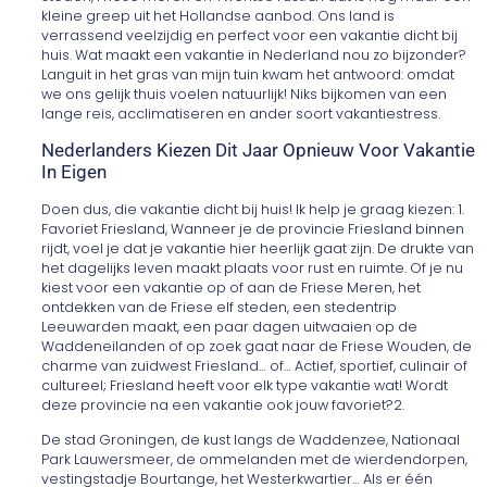
kleine greep uit het Hollandse aanbod. Ons land is
verrassend veelzijdig en perfect voor een vakantie dicht bij
huis. Wat maakt een vakantie in Nederland nou zo bijzonder?
Languit in het gras van mijn tuin kwam het antwoord: omdat
we ons gelijk thuis voelen natuurlijk! Niks bijkomen van een
lange reis, acclimatiseren en ander soort vakantiestress.
Nederlanders Kiezen Dit Jaar Opnieuw Voor Vakantie
In Eigen
Doen dus, die vakantie dicht bij huis! Ik help je graag kiezen: 1.
Favoriet Friesland, Wanneer je de provincie Friesland binnen
rijdt, voel je dat je vakantie hier heerlijk gaat zijn. De drukte van
het dagelijks leven maakt plaats voor rust en ruimte. Of je nu
kiest voor een vakantie op of aan de Friese Meren, het
ontdekken van de Friese elf steden, een stedentrip
Leeuwarden maakt, een paar dagen uitwaaien op de
Waddeneilanden of op zoek gaat naar de Friese Wouden, de
charme van zuidwest Friesland… of… Actief, sportief, culinair of
cultureel; Friesland heeft voor elk type vakantie wat! Wordt
deze provincie na een vakantie ook jouw favoriet?2.
De stad Groningen, de kust langs de Waddenzee, Nationaal
Park Lauwersmeer, de ommelanden met de wierdendorpen,
vestingstadje Bourtange, het Westerkwartier… Als er één