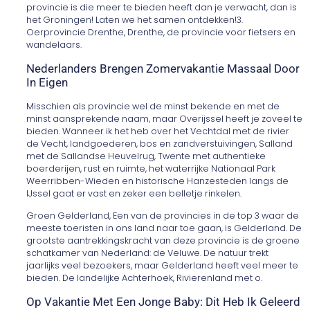
provincie is die meer te bieden heeft dan je verwacht, dan is
het Groningen! Laten we het samen ontdekken!3.
Oerprovincie Drenthe, Drenthe, de provincie voor fietsers en
wandelaars.
Nederlanders Brengen Zomervakantie Massaal Door
In Eigen
Misschien als provincie wel de minst bekende en met de
minst aansprekende naam, maar Overijssel heeft je zoveel te
bieden. Wanneer ik het heb over het Vechtdal met de rivier
de Vecht, landgoederen, bos en zandverstuivingen, Salland
met de Sallandse Heuvelrug, Twente met authentieke
boerderijen, rust en ruimte, het waterrijke Nationaal Park
Weerribben-Wieden en historische Hanzesteden langs de
IJssel gaat er vast en zeker een belletje rinkelen.
Groen Gelderland, Een van de provincies in de top 3 waar de
meeste toeristen in ons land naar toe gaan, is Gelderland. De
grootste aantrekkingskracht van deze provincie is de groene
schatkamer van Nederland: de Veluwe. De natuur trekt
jaarlijks veel bezoekers, maar Gelderland heeft veel meer te
bieden. De landelijke Achterhoek, Rivierenland met o.
Op Vakantie Met Een Jonge Baby: Dit Heb Ik Geleerd