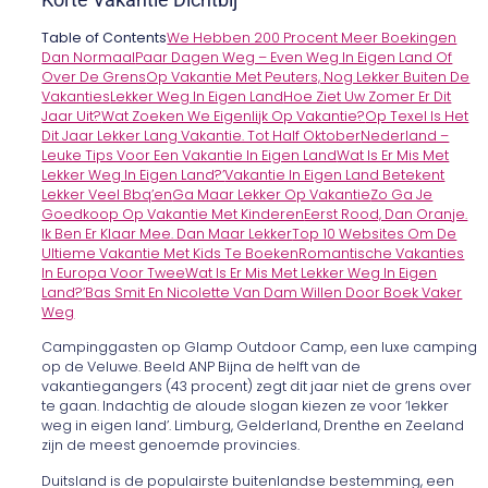
Table of Contents
We Hebben 200 Procent Meer Boekingen
Dan Normaal
Paar Dagen Weg – Even Weg In Eigen Land Of
Over De Grens
Op Vakantie Met Peuters, Nog Lekker Buiten De
Vakanties
Lekker Weg In Eigen Land
Hoe Ziet Uw Zomer Er Dit
Jaar Uit?
Wat Zoeken We Eigenlijk Op Vakantie?
Op Texel Is Het
Dit Jaar Lekker Lang Vakantie. Tot Half Oktober
Nederland –
Leuke Tips Voor Een Vakantie In Eigen Land
Wat Is Er Mis Met
Lekker Weg In Eigen Land?’
Vakantie In Eigen Land Betekent
Lekker Veel Bbq’en
Ga Maar Lekker Op Vakantie
Zo Ga Je
Goedkoop Op Vakantie Met Kinderen
Eerst Rood, Dan Oranje.
Ik Ben Er Klaar Mee. Dan Maar Lekker
Top 10 Websites Om De
Ultieme Vakantie Met Kids Te Boeken
Romantische Vakanties
In Europa Voor Twee
Wat Is Er Mis Met Lekker Weg In Eigen
Land?’
Bas Smit En Nicolette Van Dam Willen Door Boek Vaker
Weg
Campinggasten op Glamp Outdoor Camp, een luxe camping
op de Veluwe. Beeld ANP Bijna de helft van de
vakantiegangers (43 procent) zegt dit jaar niet de grens over
te gaan. Indachtig de aloude slogan kiezen ze voor ‘lekker
weg in eigen land’. Limburg, Gelderland, Drenthe en Zeeland
zijn de meest genoemde provincies.
Duitsland is de populairste buitenlandse bestemming, een