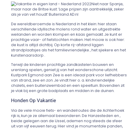
Niet naar Spanje,
maar naar de Britse kust: ‘Lage prijzen zijn aantrekkelijk, zeker
als je van vet houdt’ Buitenland AD.nl
De wereldberoemde is Nederland in het klein: hier staan
verschillende idyllische molens rond water en uitgestrekte
weilanden en worden klompen en kaas gemaakt. Je kunt er
prachtige vaar- of fietstochten maken. Het mooie is ook hier:
de kust is altijd dichtbij. Op korte rij-afstand liggen
strandplaatsjes als het familievriendelijke , het sjiekere en het
kunstenaarsdorp .
Terwijl de kinderen prachtige zandkastelen bouwen en
urenlang spelen, geniet jij van het wonderschone uitzicht.
Kustpark Egmond aan Zee is een ideaal park voor liefhebbers
van strand, zee en zon. Je vindt hier o. a. kindvriendelijke
chalets, een buitenzwembad en een speeltuin. Bovendien zit
je vlak bij een grote badplaats en midden in de duinen.
Honden Op Vakantie
Via de vele mooie fiets- en wandelroutes die de Achterhoek
rijk is, kun je ze allemaal bewonderen. De Hanzesteden en ,
beide gelegen aan de IJssel, ademen nog steeds de sfeer
uit van vijf eeuwen terug. Hier vind je monumentale panden,