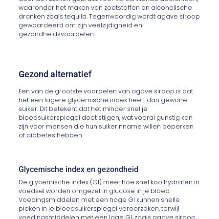
waaronder het maken van zoetstoffen en alcoholische
dranken zoals tequila. Tegenwoordig wordt agave siroop
gewaardeerd om zijn veelzijdigheid en
gezondheidsvoordelen.
Gezond alternatief
Een van de grootste voordelen van agave siroop is dat
het een lagere glycemische index heeft dan gewone
suiker. Dit betekent dat het minder snel je
bloedsuikerspiegel doet stijgen, wat vooral gunstig kan
zijn voor mensen die hun suikerinname willen beperken
of diabetes hebben.
Glycemische index en gezondheid
De glycemische index (GI) meet hoe snel koolhydraten in
voedsel worden omgezet in glucose in je bloed.
Voedingsmiddelen met een hoge GI kunnen snelle
pieken in je bloedsuikerspiegel veroorzaken, terwijl
voedingsmiddelen met een lage GI, zoals agave siroop,