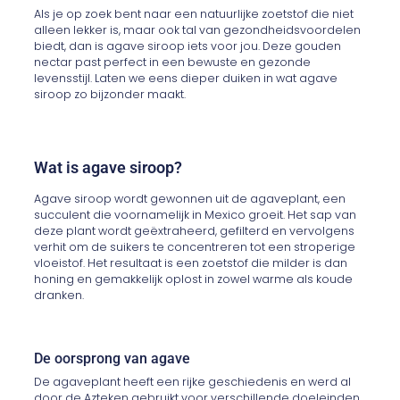
Als je op zoek bent naar een natuurlijke zoetstof die niet
alleen lekker is, maar ook tal van gezondheidsvoordelen
biedt, dan is agave siroop iets voor jou. Deze gouden
nectar past perfect in een bewuste en gezonde
levensstijl. Laten we eens dieper duiken in wat agave
siroop zo bijzonder maakt.
Wat is agave siroop?
Agave siroop wordt gewonnen uit de agaveplant, een
succulent die voornamelijk in Mexico groeit. Het sap van
deze plant wordt geëxtraheerd, gefilterd en vervolgens
verhit om de suikers te concentreren tot een stroperige
vloeistof. Het resultaat is een zoetstof die milder is dan
honing en gemakkelijk oplost in zowel warme als koude
dranken.
De oorsprong van agave
De agaveplant heeft een rijke geschiedenis en werd al
door de Azteken gebruikt voor verschillende doeleinden,