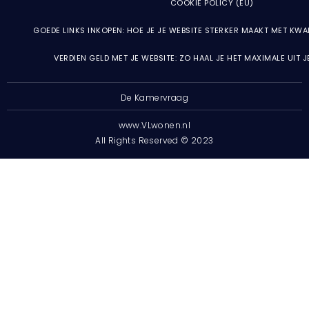
COOKIE POLICY (EU)
GOEDE LINKS INKOPEN: HOE JE JE WEBSITE STERKER MAAKT MET KWA
VERDIEN GELD MET JE WEBSITE: ZO HAAL JE HET MAXIMALE UIT 
De Kamervraag
www.VLwonen.nl
All Rights Reserved © 2023