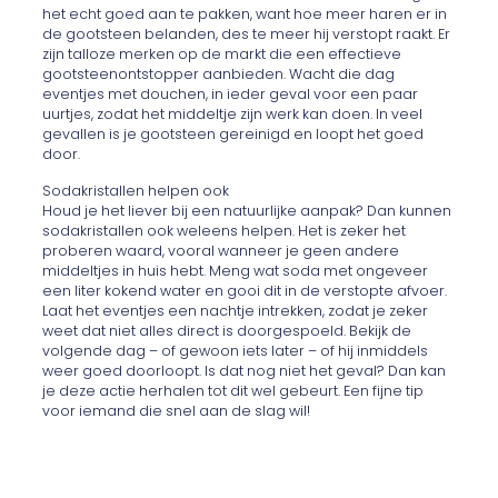
het echt goed aan te pakken, want hoe meer haren er in
de gootsteen belanden, des te meer hij verstopt raakt. Er
zijn talloze merken op de markt die een effectieve
gootsteenontstopper aanbieden. Wacht die dag
eventjes met douchen, in ieder geval voor een paar
uurtjes, zodat het middeltje zijn werk kan doen. In veel
gevallen is je gootsteen gereinigd en loopt het goed
door.
Sodakristallen helpen ook
Houd je het liever bij een natuurlijke aanpak? Dan kunnen
sodakristallen ook weleens helpen. Het is zeker het
proberen waard, vooral wanneer je geen andere
middeltjes in huis hebt. Meng wat soda met ongeveer
een liter kokend water en gooi dit in de verstopte afvoer.
Laat het eventjes een nachtje intrekken, zodat je zeker
weet dat niet alles direct is doorgespoeld. Bekijk de
volgende dag – of gewoon iets later – of hij inmiddels
weer goed doorloopt. Is dat nog niet het geval? Dan kan
je deze actie herhalen tot dit wel gebeurt. Een fijne tip
voor iemand die snel aan de slag wil!