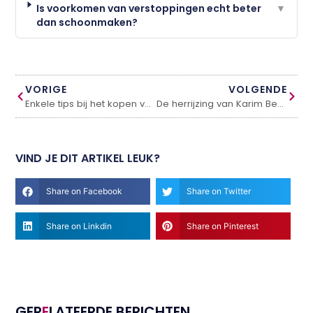
Is voorkomen van verstoppingen echt beter
▼
dan schoonmaken?
VORIGE
VOLGENDE
Enkele tips bij het kopen van een huis in Marokko
De herrijzing van Karim Benzema
VIND JE DIT ARTIKEL LEUK?
Share on Facebook
Share on Twitter
Share on Linkdin
Share on Pinterest
GER
E
LATEERDE BERICHTEN