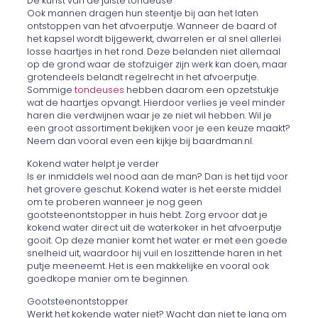
De kunst van de juiste tondeuse
Ook mannen dragen hun steentje bij aan het laten
ontstoppen van het afvoerputje. Wanneer de baard of
het kapsel wordt bijgewerkt, dwarrelen er al snel allerlei
losse haartjes in het rond. Deze belanden niet allemaal
op de grond waar de stofzuiger zijn werk kan doen, maar
grotendeels belandt regelrecht in het afvoerputje.
Sommige
tondeuses
hebben daarom een opzetstukje
wat de haartjes opvangt. Hierdoor verlies je veel minder
haren die verdwijnen waar je ze niet wil hebben. Wil je
een groot assortiment bekijken voor je een keuze maakt?
Neem dan vooral even een kijkje bij baardman.nl.
Kokend water helpt je verder
Is er inmiddels wel nood aan de man? Dan is het tijd voor
het grovere geschut. Kokend water is het eerste middel
om te proberen wanneer je nog geen
gootsteenontstopper in huis hebt. Zorg ervoor dat je
kokend water direct uit de waterkoker in het afvoerputje
gooit. Op deze manier komt het water er met een goede
snelheid uit, waardoor hij vuil en loszittende haren in het
putje meeneemt. Het is een makkelijke en vooral ook
goedkope manier om te beginnen.
Gootsteenontstopper
Werkt het kokende water niet? Wacht dan niet te lang om