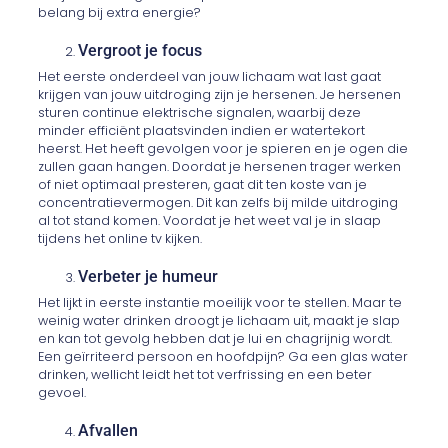
belang bij extra energie?
Vergroot je focus
Het eerste onderdeel van jouw lichaam wat last gaat
krijgen van jouw uitdroging zijn je hersenen. Je hersenen
sturen continue elektrische signalen, waarbij deze
minder efficiënt plaatsvinden indien er watertekort
heerst. Het heeft gevolgen voor je spieren en je ogen die
zullen gaan hangen. Doordat je hersenen trager werken
of niet optimaal presteren, gaat dit ten koste van je
concentratievermogen. Dit kan zelfs bij milde uitdroging
al tot stand komen. Voordat je het weet val je in slaap
tijdens het online tv kijken.
Verbeter je humeur
Het lijkt in eerste instantie moeilijk voor te stellen. Maar te
weinig water drinken droogt je lichaam uit, maakt je slap
en kan tot gevolg hebben dat je lui en chagrijnig wordt.
Een geïrriteerd persoon en hoofdpijn? Ga een glas water
drinken, wellicht leidt het tot verfrissing en een beter
gevoel.
Afvallen