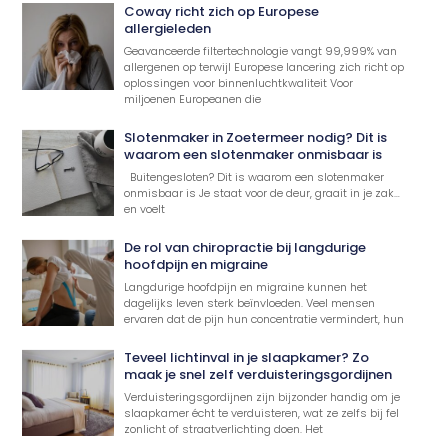
Coway richt zich op Europese
allergieleden
Geavanceerde filtertechnologie vangt 99,999% van
allergenen op terwijl Europese lancering zich richt op
oplossingen voor binnenluchtkwaliteit Voor
miljoenen Europeanen die
Slotenmaker in Zoetermeer nodig? Dit is
waarom een slotenmaker onmisbaar is
Buitengesloten? Dit is waarom een slotenmaker
onmisbaar is Je staat voor de deur, graait in je zak…
en voelt
De rol van chiropractie bij langdurige
hoofdpijn en migraine
Langdurige hoofdpijn en migraine kunnen het
dagelijks leven sterk beïnvloeden. Veel mensen
ervaren dat de pijn hun concentratie vermindert, hun
Teveel lichtinval in je slaapkamer? Zo
maak je snel zelf verduisteringsgordijnen
Verduisteringsgordijnen zijn bijzonder handig om je
slaapkamer écht te verduisteren, wat ze zelfs bij fel
zonlicht of straatverlichting doen. Het