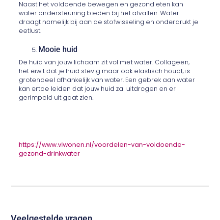
Naast het voldoende bewegen en gezond eten kan
water ondersteuning bieden bij het afvallen. Water
draagt namelijk bij aan de stofwisseling en onderdrukt je
eetlust.
Mooie huid
De huid van jouw lichaam zit vol met water. Collageen,
het eiwit dat je huid stevig maar ook elastisch houdt, is
grotendeel afhankelijk van water. Een gebrek aan water
kan ertoe leiden dat jouw huid zal uitdrogen en er
gerimpeld uit gaat zien.
https://www.vlwonen.nl/voordelen-van-voldoende-
gezond-drinkwater
Veelgestelde vragen