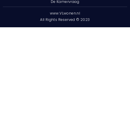
De Kamervraag
www.VLwonen.nl
All Rights Reserved © 2023