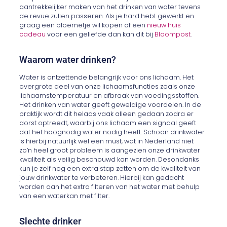
aantrekkelijker maken van het drinken van water tevens
de revue zullen passeren. Als je hard hebt gewerkt en
graag een bloemetje wil kopen of een
nieuw huis
cadeau
voor een geliefde dan kan dit bij
Bloompost
.
Waarom water drinken?
Water is ontzettende belangrijk voor ons lichaam. Het
overgrote deel van onze lichaamsfuncties zoals onze
lichaamstemperatuur en afbraak van voedingsstoffen.
Het drinken van water geeft geweldige voordelen. In de
praktijk wordt dit helaas vaak alleen gedaan zodra er
dorst optreedt, waarbij ons lichaam een signaal geeft
dat het hoognodig water nodig heeft. Schoon drinkwater
is hierbij natuurlijk wel een must, wat in Nederland niet
zo’n heel groot probleem is aangezien onze drinkwater
kwaliteit als veilig beschouwd kan worden. Desondanks
kun je zelf nog een extra stap zetten om de kwaliteit van
jouw drinkwater te verbeteren. Hierbij kan gedacht
worden aan het extra filteren van het water met behulp
van een waterkan met filter.
Slechte drinker