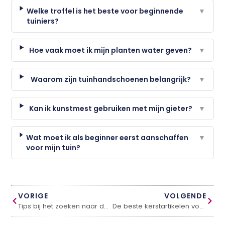
Welke troffel is het beste voor beginnende
▼
tuiniers?
Hoe vaak moet ik mijn planten water geven?
▼
Waarom zijn tuinhandschoenen belangrijk?
▼
Kan ik kunstmest gebruiken met mijn gieter?
▼
Wat moet ik als beginner eerst aanschaffen
▼
voor mijn tuin?
VORIGE
VOLGENDE
Tips bij het zoeken naar de juiste kleur eetkamerstoelen
De beste kerstartikelen voor uw familie en vrienden