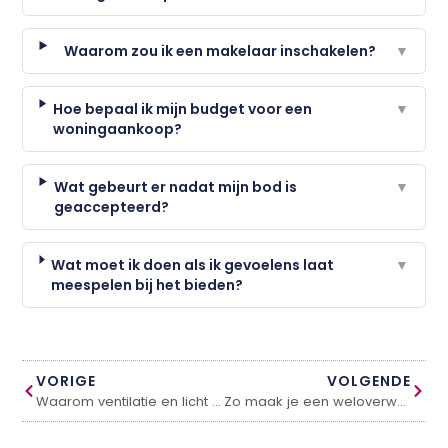
Waarom zou ik een makelaar inschakelen?
▼
Hoe bepaal ik mijn budget voor een
▼
woningaankoop?
Wat gebeurt er nadat mijn bod is
▼
geaccepteerd?
Wat moet ik doen als ik gevoelens laat
▼
meespelen bij het bieden?
VORIGE
VOLGENDE
Waarom ventilatie en licht in een tiny house belangrijk zijn
Zo maak je een weloverwogen keuze voor huiselijke koelin