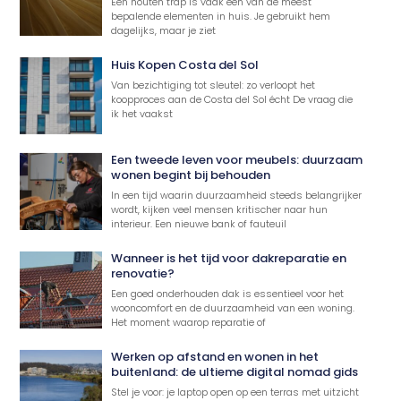
Een houten trap is vaak één van de meest
bepalende elementen in huis. Je gebruikt hem
dagelijks, maar je ziet
Huis Kopen Costa del Sol
Van bezichtiging tot sleutel: zo verloopt het
koopproces aan de Costa del Sol écht De vraag die
ik het vaakst
Een tweede leven voor meubels: duurzaam
wonen begint bij behouden
In een tijd waarin duurzaamheid steeds belangrijker
wordt, kijken veel mensen kritischer naar hun
interieur. Een nieuwe bank of fauteuil
Wanneer is het tijd voor dakreparatie en
renovatie?
Een goed onderhouden dak is essentieel voor het
wooncomfort en de duurzaamheid van een woning.
Het moment waarop reparatie of
Werken op afstand en wonen in het
buitenland: de ultieme digital nomad gids
Stel je voor: je laptop open op een terras met uitzicht