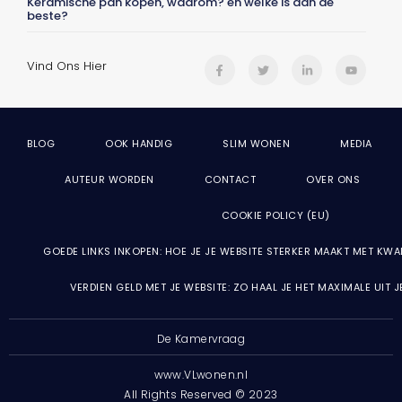
Keramische pan kopen, waarom? en welke is dan de
beste?
Vind Ons Hier
BLOG
OOK HANDIG
SLIM WONEN
MEDIA
AUTEUR WORDEN
CONTACT
OVER ONS
COOKIE POLICY (EU)
GOEDE LINKS INKOPEN: HOE JE JE WEBSITE STERKER MAAKT MET KWA
VERDIEN GELD MET JE WEBSITE: ZO HAAL JE HET MAXIMALE UIT 
De Kamervraag
www.VLwonen.nl
All Rights Reserved © 2023