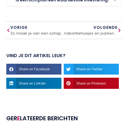
VORIGE
VOLGENDE
Zo maak je van een schapenhek de mooiste tuinafscheiding
Vakantiehuisjes en parken aan het water: wonen in vakantiesfeer
VIND JE DIT ARTIKEL LEUK?
Share on Facebook
Share on Twitter
Share on Linkdin
Share on Pinterest
GER
E
LATEERDE BERICHTEN