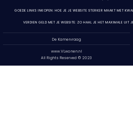
GOEDE LINKS INKOPEN: HOE JE JE WEBSITE STERKER MAAKT MET KWA
VERDIEN GELD MET JE WEBSITE: ZO HAAL JE HET MAXIMALE UIT 
De Kamervraag
www.VLwonen.nl
All Rights Reserved © 2023