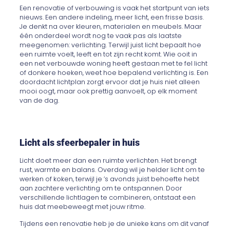
Een renovatie of verbouwing is vaak het startpunt van iets
nieuws. Een andere indeling, meer licht, een frisse basis.
Je denkt na over kleuren, materialen en meubels. Maar
één onderdeel wordt nog te vaak pas als laatste
meegenomen: verlichting. Terwijl juist licht bepaalt hoe
een ruimte voelt, leeft en tot zijn recht komt. Wie ooit in
een net verbouwde woning heeft gestaan met te fel licht
of donkere hoeken, weet hoe bepalend verlichting is. Een
doordacht lichtplan zorgt ervoor dat je huis niet alleen
mooi oogt, maar ook prettig aanvoelt, op elk moment
van de dag.
Licht als sfeerbepaler in huis
Licht doet meer dan een ruimte verlichten. Het brengt
rust, warmte en balans. Overdag wil je helder licht om te
werken of koken, terwijl je ’s avonds juist behoefte hebt
aan zachtere verlichting om te ontspannen. Door
verschillende lichtlagen te combineren, ontstaat een
huis dat meebeweegt met jouw ritme.
Tijdens een renovatie heb je de unieke kans om dit vanaf