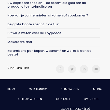
Uw olijfboom snoeien – de essentiële gids om de
productie te maximaliseren
Hoe kan je van termieten afkomen of voorkomen?
De grote bonte specht in de tuin
Dit wil je weten over de Toypoedel
Makelaarsland
Keramische pan kopen, waarom? en welke is dan de
beste?
Vind Ons Hier
BLOG
OOK HANDIG
SLIM WONEN
MEDIA
AUTEUR WORDEN
CONTACT
OVER ONS
COOKIE POLICY (EU)