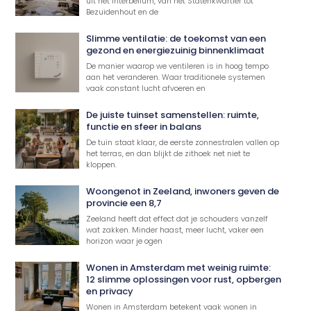
uit het interbellum, van het Statenkwartier tot
Bezuidenhout en de
Slimme ventilatie: de toekomst van een
gezond en energiezuinig binnenklimaat
De manier waarop we ventileren is in hoog tempo
aan het veranderen. Waar traditionele systemen
vaak constant lucht afvoeren en
De juiste tuinset samenstellen: ruimte,
functie en sfeer in balans
De tuin staat klaar, de eerste zonnestralen vallen op
het terras, en dan blijkt de zithoek net niet te
kloppen.
Woongenot in Zeeland, inwoners geven de
provincie een 8,7
Zeeland heeft dat effect dat je schouders vanzelf
wat zakken. Minder haast, meer lucht, vaker een
horizon waar je ogen
Wonen in Amsterdam met weinig ruimte:
12 slimme oplossingen voor rust, opbergen
en privacy
Wonen in Amsterdam betekent vaak wonen in