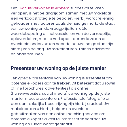
Om
uw huis verkopen in Arnhem
succesvol te laten
verlopen, is het belangrijk om samen met uw makelaar
een verkoopstrategie te bepalen. Hierbij wordt rekening
gehouden met factoren zoals de huidige markt, de staat
van uw woning en de vraagprijs. Een reële
waardebepaling en het vaststellen van de verkooptijd,
opleverdatum, mee te verkopen roerende zaken en
eventuele onderzoeken naar de bouwkundige staat zijn
hierbij van belang. Uw makelaar kan u hierin adviseren
en ondersteunen.
Presenteer uw woning op de juiste manier
Een goede presentatie van uw woning is essentieel om
potentiële kopers aan te trekken. Dit betekent dat u zowel
offline (brochures, advertenties) als online
(huizenwebsites, social media) uw woning op de juiste
manier moet presenteren. Professionele fotografie en
een aantrekkelijke beschrijving zijn hierbij cruciaal. Uw
makelaar kan u hierbij helpen en eventueel
gebruikmaken van een online matching service om
potentiële kopers alvast te interesseren voordat uw
woning op Funda wordt geplaatst.