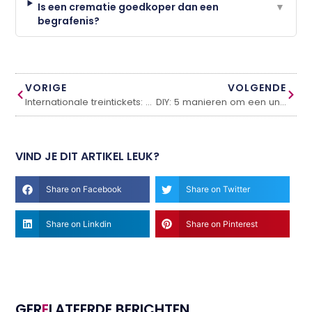
Is een crematie goedkoper dan een
▼
begrafenis?
VORIGE
VOLGENDE
Internationale treintickets: stedentrip per trein in Europa
DIY: 5 manieren om een uniek en warm interieur te creëren.
VIND JE DIT ARTIKEL LEUK?
Share on Facebook
Share on Twitter
Share on Linkdin
Share on Pinterest
GER
E
LATEERDE BERICHTEN