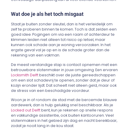
Wat doe je als het toch misgaat
Staat je buiten zonder sleutel, dan is het verleidelijk om
zelf te proberen binnen te komen. Toch is dat zelden een
goed idee. Pogingen om via een raam of achterdeur te
klimmen leiden niet alleen tot risico op letsel, maar
kunnen ook schade aan je woning veroorzaken. In het
ergste geval val je op en is de schade groter dan de
rekening van een vakman.
De meest verstandige stap is contact opnemen met een
betrouwbare slotenmaker in jouw omgeving. Een ervaren
Locksmith Delft
beschikt over de juiste gereedschappen
om een slot schadevrij te openen, zonder dat je deur of
kozijn eronder lijdt. Dat scheelt niet alleen geld, maar ook
de stress van een beschadigde voordeur.
Woon je in of rondom de stad met de beroemde blauwe
aardewerk, dan is hulp gelukkig snel beschikbaar. Als je
Locked out Delft
bent, kun je rekenen op snelle respons
en vakkundige assistentie, ook buiten kantooruren. Veel
slotenmakers in het gebied zijn dag en nacht bereikbaar,
zodat je nooit lang in de kou staat.