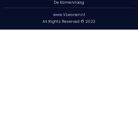
De Kamervraag
www.VLwonen.nl
All Rights Reserved © 2023