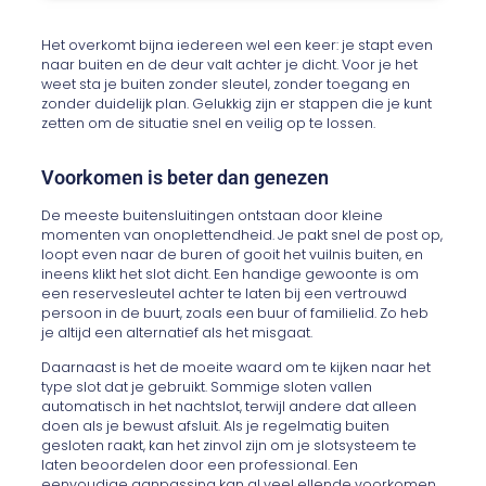
Het overkomt bijna iedereen wel een keer: je stapt even
naar buiten en de deur valt achter je dicht. Voor je het
weet sta je buiten zonder sleutel, zonder toegang en
zonder duidelijk plan. Gelukkig zijn er stappen die je kunt
zetten om de situatie snel en veilig op te lossen.
Voorkomen is beter dan genezen
De meeste buitensluitingen ontstaan door kleine
momenten van onoplettendheid. Je pakt snel de post op,
loopt even naar de buren of gooit het vuilnis buiten, en
ineens klikt het slot dicht. Een handige gewoonte is om
een reservesleutel achter te laten bij een vertrouwd
persoon in de buurt, zoals een buur of familielid. Zo heb
je altijd een alternatief als het misgaat.
Daarnaast is het de moeite waard om te kijken naar het
type slot dat je gebruikt. Sommige sloten vallen
automatisch in het nachtslot, terwijl andere dat alleen
doen als je bewust afsluit. Als je regelmatig buiten
gesloten raakt, kan het zinvol zijn om je slotsysteem te
laten beoordelen door een professional. Een
eenvoudige aanpassing kan al veel ellende voorkomen.