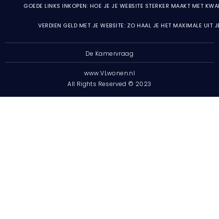
GOEDE LINKS INKOPEN: HOE JE JE WEBSITE STERKER MAAKT MET KWA
VERDIEN GELD MET JE WEBSITE: ZO HAAL JE HET MAXIMALE UIT 
De Kamervraag
www.VLwonen.nl
All Rights Reserved © 2023