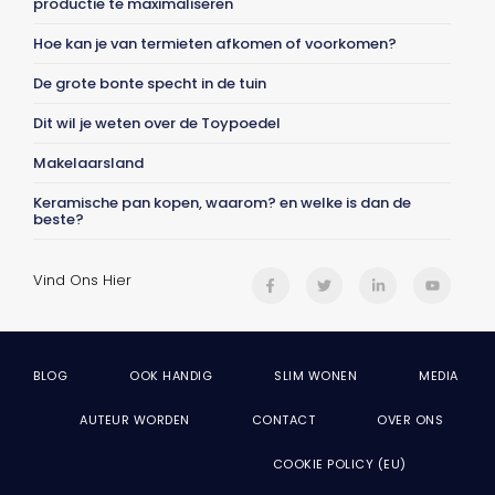
productie te maximaliseren
Hoe kan je van termieten afkomen of voorkomen?
De grote bonte specht in de tuin
Dit wil je weten over de Toypoedel
Makelaarsland
Keramische pan kopen, waarom? en welke is dan de
beste?
Vind Ons Hier
BLOG
OOK HANDIG
SLIM WONEN
MEDIA
AUTEUR WORDEN
CONTACT
OVER ONS
COOKIE POLICY (EU)