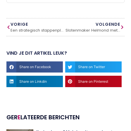
VORIGE
VOLGENDE
Een strategisch stappenplan voor de zakelijke voorjaarsbeurt
Slotenmaker Helmond met 24/7 spoedservice
VIND JE DIT ARTIKEL LEUK?
Share on Facebook
Share on Twitter
Share on Linkdin
Share on Pinterest
GER
E
LATEERDE BERICHTEN