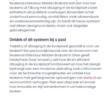
Keukenarchitectuur Midden Brabant laat zien hoe hun
keukens uit Tilburg met afzuiging in de kookplaat zowel
esthetisch als praktisch overtuigen. Bovendien is het
onderhoud eenvoudig, omdat filters vaak uitneembaar
en vaatwasserbestendig zijn. Zo biedt dit nieuw systeem
niet alleen designvoordelen, maar ook dagelijks
gebruiksgemak.
Ontdek of dit systeem bij u past
Twijfelt u of afzuiging in de kookplaat geschikt is voor uw
keuken? Een persoonlijk bezoek aan de showroom van
Keukenarchitectuur Midden Brabant in Gilze geeft
helderheid. Daar ervaart u zelf hoe stil en efficiënt
afzuiging in de kookplaat functioneert en hoe het design
bijdraagt aan een moderne uitstraling. Laat u informeren
over de technische mogelijkheden en ontdek hoe
keukens met geïntegreerde oplossingen van
kamb.nl
uw
wooncomfort verhogen. Plan een afspraak en ervaar
hoe innovatie en stijl samenkomen in uw toekomstige
keuken.