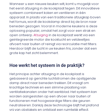
Wanneer u een nieuwe keuken wilt, komt u mogelijk voor
het eerst afzuiging in de kookplaat tegen. Dit innovatieve
systeem combineert koken en ventileren in één
apparaat. In plaats van een traditionele afzuigkap boven
het fornuis, wordt de kookdamp direct bij de bron naar
beneden gezogen. Vooral in moderne keukens is deze
oplossing populair, omdat het zorgt voor een strak en
open ontwerp.
Afzuiging
in de kookplaat werkt via een
geïntegreerde motor die kooklucht en vetdeeltjes
afvoert naar buiten of reinigt via recirculatie met filters.
Hierdoor blijft de lucht in uw keuken fris, zonder dat een
grote kap het zicht belemmert.
Hoe werkt het systeem in de praktijk?
Het principe achter afzuiging in de kookplaat is
gebaseerd op gerichte luchtstromen die opstijgende
damp direct naar beneden trekken. Dit vraagt om
krachtige techniek en een slimme plaatsing van
ventilatiekanalen onder het werkblad. Het systeem kan
worden aangesloten op een afvoer naar buiten of
functioneren met hoogwaardige filters die geuren
neutraliseren. Dankzij deze technologie blijft het plafond
vrij van obstakels en ontstaat een ruimtelijk effect.