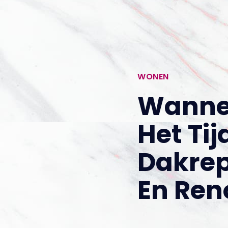
WONEN
Wannee
Het Tij
Dakrep
En Ren