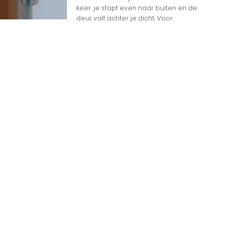
keer: je stapt even naar buiten en de
deur valt achter je dicht. Voor
n
n op Woon gerelateerde Websites
eheim dat het internet overspoeld wordt door
d aan websites. Met zoveel keuzemogelijkheden
jk
e gids om de productie te maximaliseren