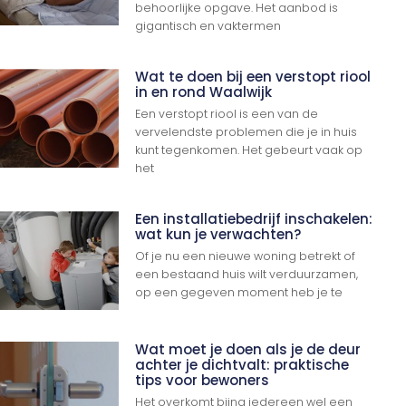
behoorlijke opgave. Het aanbod is
gigantisch en vaktermen
Wat te doen bij een verstopt riool
in en rond Waalwijk
Een verstopt riool is een van de
vervelendste problemen die je in huis
kunt tegenkomen. Het gebeurt vaak op
het
Een installatiebedrijf inschakelen:
wat kun je verwachten?
Of je nu een nieuwe woning betrekt of
een bestaand huis wilt verduurzamen,
op een gegeven moment heb je te
Wat moet je doen als je de deur
achter je dichtvalt: praktische
tips voor bewoners
Ga Naar Boven
Het overkomt bijna iedereen wel een