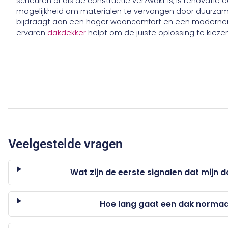
scheuren of als de constructie verzwakt is, is renovatie
mogelijkheid om materialen te vervangen door duurzame
bijdraagt aan een hoger wooncomfort en een modernere 
ervaren
dakdekker
helpt om de juiste oplossing te kiez
Veelgestelde vragen
Wat zijn de eerste signalen dat mijn 
Hoe lang gaat een dak norma