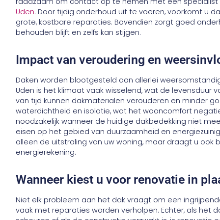
raadzaam om contact op te nemen met een specialist 
Uden
. Door tijdig onderhoud uit te voeren, voorkomt u da
grote, kostbare reparaties. Bovendien zorgt goed ond
behouden blijft en zelfs kan stijgen.
Impact van veroudering en weersinvl
Daken worden blootgesteld aan allerlei weersomstandighe
Uden is het klimaat vaak wisselend, wat de levensduur 
van tijd kunnen dakmaterialen verouderen en minder goe
waterdichtheid en isolatie, wat het wooncomfort negati
noodzakelijk wanneer de huidige dakbedekking niet me
eisen op het gebied van duurzaamheid en energiezuinigh
alleen de uitstraling van uw woning, maar draagt u ook
energierekening.
Wanneer kiest u voor renovatie in pla
Niet elk probleem aan het dak vraagt om een ingrijpen
vaak met reparaties worden verholpen. Echter, als het d