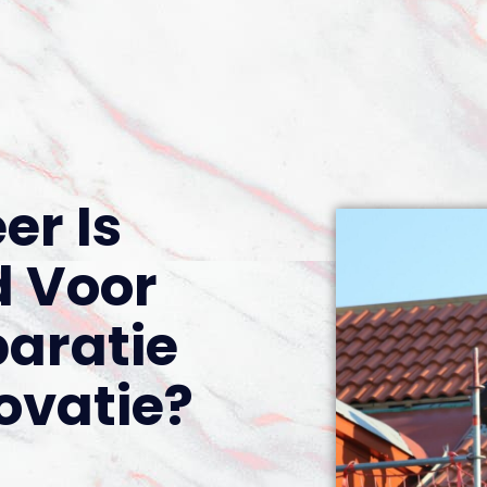
r Is
d Voor
aratie
ovatie?