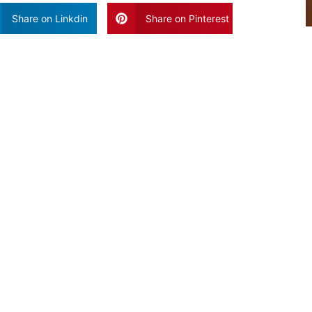
Share on Linkdin
Share on Pinterest
Vaak Gelezen Artikele
Blog Poste
Geen Reacties
Het is geen g
een overvloe
kan het moeili
Uw olijfboom snoeien – de essentiël