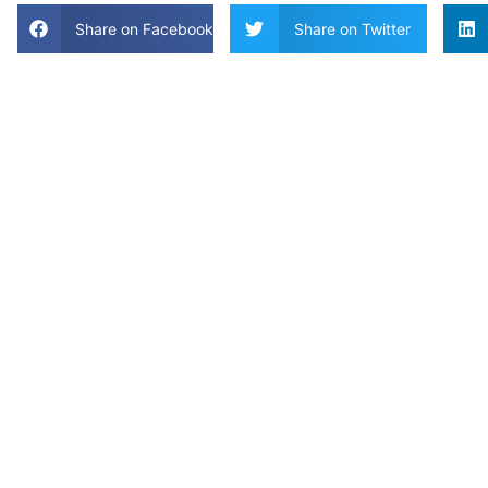
Share on Facebook
Share on Twitter
Tips en
ideeën voor
h
u
is en tuin
BEOORDELINGEN
van ons