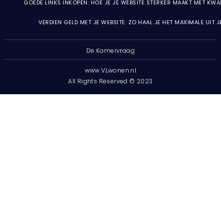
GOEDE LINKS INKOPEN: HOE JE JE WEBSITE STERKER MAAKT MET KWA
VERDIEN GELD MET JE WEBSITE: ZO HAAL JE HET MAXIMALE UIT 
De Kamervraag
www.VLwonen.nl
All Rights Reserved © 2023