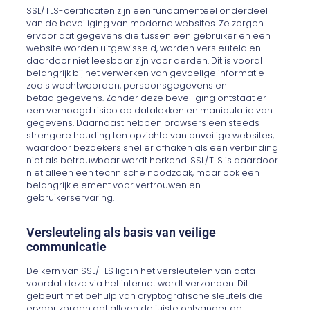
SSL/TLS-certificaten zijn een fundamenteel onderdeel
van de beveiliging van moderne websites. Ze zorgen
ervoor dat gegevens die tussen een gebruiker en een
website worden uitgewisseld, worden versleuteld en
daardoor niet leesbaar zijn voor derden. Dit is vooral
belangrijk bij het verwerken van gevoelige informatie
zoals wachtwoorden, persoonsgegevens en
betaalgegevens. Zonder deze beveiliging ontstaat er
een verhoogd risico op datalekken en manipulatie van
gegevens. Daarnaast hebben browsers een steeds
strengere houding ten opzichte van onveilige websites,
waardoor bezoekers sneller afhaken als een verbinding
niet als betrouwbaar wordt herkend. SSL/TLS is daardoor
niet alleen een technische noodzaak, maar ook een
belangrijk element voor vertrouwen en
gebruikerservaring.
Versleuteling als basis van veilige
communicatie
De kern van SSL/TLS ligt in het versleutelen van data
voordat deze via het internet wordt verzonden. Dit
gebeurt met behulp van cryptografische sleutels die
ervoor zorgen dat alleen de juiste ontvanger de