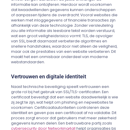
informatie kan ontcijferen. Hierdoor wordt voorkomen
dat kwaadwillenden gegevens kunnen onderscheppen
of aanpassen tijdens de overdracht. Vooral websites die
werken met inloggegevens of financiële transacties zijn
afhankelijk van deze technologie. Zonder versleuteling
zou alle informatie als leesbare tekst worden verstuurd,
wat een groot veiligheidsrisico vormt. TLS, de opvolger
van SSL, biedt daarnaast verbeterde algoritmes en
snellere handshakes, waardoor niet alleen de veiligheid,
maar ook de prestaties van een website verbeteren. Dit
maakt het een onmisbaar onderdeel van moderne
webstandaarden.
Vertrouwen en digitale identiteit
Naast technische beveiliging speelt vertrouwen een
grote rol bij het gebruik van SSL/TLS-certificaten. Een
certificaat bevestigt dat een website daadwerkelijk is wie
zij zegt te zijn, wat helpt om phishing en nepwebsites te
voorkomen. Certificaatautoriteiten controleren deze
identiteit en geven pas een certificaat af na validatie. Dit
proces zorgt ervoor dat gebruikers met meer zekerheid
gegevens kunnen delen. Een betrouwbare partij zoals
cybersecurity door Networking4all
helpt organisaties bij