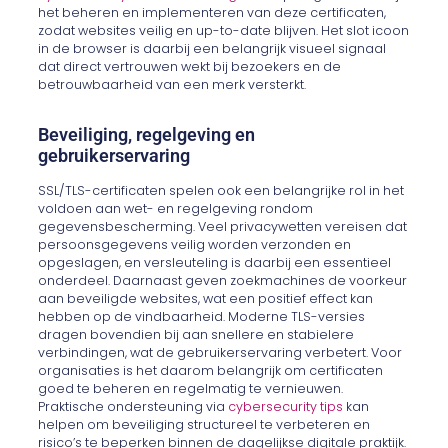
het beheren en implementeren van deze certificaten,
zodat websites veilig en up-to-date blijven. Het slot icoon
in de browser is daarbij een belangrijk visueel signaal
dat direct vertrouwen wekt bij bezoekers en de
betrouwbaarheid van een merk versterkt.
Beveiliging, regelgeving en
gebruikerservaring
SSL/TLS-certificaten spelen ook een belangrijke rol in het
voldoen aan wet- en regelgeving rondom
gegevensbescherming. Veel privacywetten vereisen dat
persoonsgegevens veilig worden verzonden en
opgeslagen, en versleuteling is daarbij een essentieel
onderdeel. Daarnaast geven zoekmachines de voorkeur
aan beveiligde websites, wat een positief effect kan
hebben op de vindbaarheid. Moderne TLS-versies
dragen bovendien bij aan snellere en stabielere
verbindingen, wat de gebruikerservaring verbetert. Voor
organisaties is het daarom belangrijk om certificaten
goed te beheren en regelmatig te vernieuwen.
Praktische ondersteuning via
cybersecurity tips
kan
helpen om beveiliging structureel te verbeteren en
risico’s te beperken binnen de dagelijkse digitale praktijk.