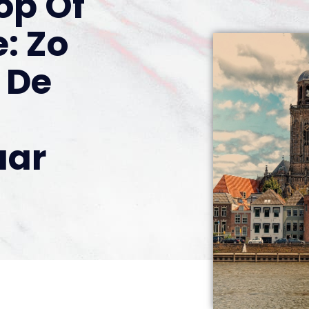
op Of
: Zo
 De
aar