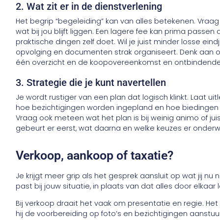
2. Wat zit er in de dienstverlening
Het begrip “begeleiding” kan van alles betekenen. Vraa
wat bij jou blijft liggen. Een lagere fee kan prima passen 
praktische dingen zelf doet. Wil je juist minder losse ein
opvolging en documenten strak organiseert. Denk aan o
één overzicht en de koopovereenkomst en ontbindend
3. Strategie die je kunt navertellen
Je wordt rustiger van een plan dat logisch klinkt. Laat u
hoe bezichtigingen worden ingepland en hoe biedingen w
Vraag ook meteen wat het plan is bij weinig animo of juis
gebeurt er eerst, wat daarna en welke keuzes er onder
Verkoop, aankoop of taxatie?
Je krijgt meer grip als het gesprek aansluit op wat jij nu 
past bij jouw situatie, in plaats van dat alles door elkaar 
Bij verkoop draait het vaak om presentatie en regie. H
hij de voorbereiding op foto’s en bezichtigingen aanstuu