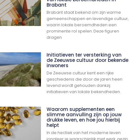
Brabant
Brabant staat bekend om zijn warme
gemeenschappen en levendige cultuur,
waarin lokale beroemdheden een
prominente rol spelen. Deze figuren
dragen
Initiatieven ter versterking van
de Zeeuwse cultuur door bekende
inwoners
De Zeeuwse cultuur kent een rijke
geschiedenis die door de jaren heen
levend wordt gehouden dankzij
initiatieven van lokale bekendheden.
Waarom supplementen een
slimme aanvulling zijn op jouw
drukke leven, en hoe jou hierbij
helpt
In de hectiek van het moderne leven
jongleer je waarschijnlijk met werk, gezin,