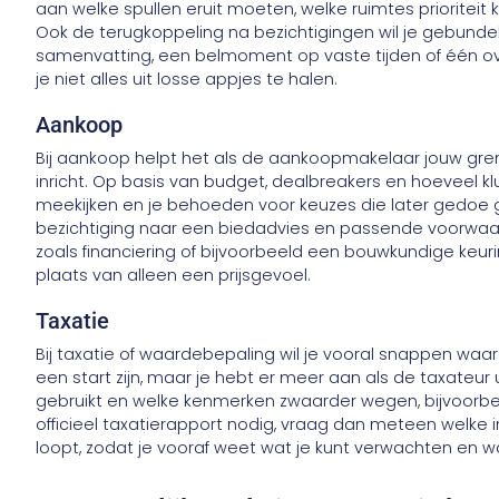
aan welke spullen eruit moeten, welke ruimtes prioriteit 
Ook de terugkoppeling na bezichtigingen wil je gebundel
samenvatting, een belmoment op vaste tijden of één ove
je niet alles uit losse appjes te halen.
Aankoop
Bij aankoop helpt het als de aankoopmakelaar jouw gr
inricht. Op basis van budget, dealbreakers en hoeveel klu
meekijken en je behoeden voor keuzes die later gedoe geve
bezichtiging naar een biedadvies en passende voorwa
zoals financiering of bijvoorbeeld een bouwkundige keurin
plaats van alleen een prijsgevoel.
Taxatie
Bij taxatie of waardebepaling wil je vooral snappen waar
een start zijn, maar je hebt er meer aan als de taxateur u
gebruikt en welke kenmerken zwaarder wegen, bijvoorbe
officieel taxatierapport nodig, vraag dan meteen welke 
loopt, zodat je vooraf weet wat je kunt verwachten en 