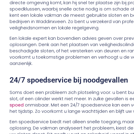
directe omgeving komt, kan hij snel ter plaatse zijn bij pro
spoedklussen, waarbij snelle actie nodig is om schade of
kent een lokale vakman de meest gebruikte sloten en b
bedrijven in Waddinxveen. Zo bent u verzekerd van prof
veiligheidsnormen en lokale regelgeving.
Een lokale expert kan bovendien advies geven over pr
oplossingen. Denk aan het plaatsen van veiligheidscilin
beschadigde sloten, of het versterken van deuren en ram
voorkomt u toekomstige problemen en verhoogt u de vei
aanzienlijk.
24/7 spoedservice bij noodgevallen
Soms doet een probleem zich plotseling voor: u bent buit
slot, of een cilinder werkt niet meer. In zulke gevallen is
spoed
onmisbaar. Met een 24/7 spoedservice kan een vak
het tijdstip. Zo voorkomt u lange wachttijden en blijft uw w
Een spoedservice biedt niet alleen snelle toegang, maa
oplossing. De vakman analyseert het probleem, kiest de