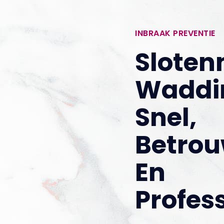
INBRAAK PREVENTIE
Slote
Waddi
Snel,
Betro
En
Profes