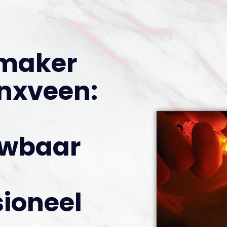
nmaker
nxveen:
uwbaar
sioneel