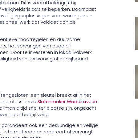
blemen. Dit is vooral belangrijk bij
 veiligheidsrisico’s te beperken. Daarnaast
eveiligingsoplossingen voor woningen en
essioneel werk dat voldoet aan de
eventieve maatregelen en duurzame
ders, het vervangen van oude of
en. Door te investeren in lokaal vakwerk
ligheid van uw woning of bedrijfspand
engesloten, een sleutel breekt af in het
 een professionele
Slotenmaker Waddinxveen
man altijd snel ter plaatse zijn, ongeacht
oning of bedrijf veilig.
r garandeert ook een deskundige en veilige
 juiste methode en repareert of vervangt