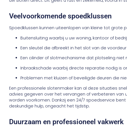
uw sloten direct. Dit geeft u rust en zekerheid, vooral in st
Veelvoorkomende spoedklussen
Spoedklussen kunnen uiteenlopen van kleine tot grote p
Buitensluiting waarbij u uw woning, kantoor of bedri
Een sleutel die afbreekt in het slot van de voordeur
Een cilinder of slotmechanisme dat plotseling niet 
Inbraakschade waarbij directe reparatie nodig is o
Problemen met kluizen of beveiligde deuren die ni
Een professionele slotenmaker kan al deze situaties snel
advies gegeven over het vervangen of verbeteren van 
worden voorkomen. Dankzij een 24/7 spoedservice bent 
deskundige hulp, ongeacht het tijdstip.
Duurzaam en professioneel vakwerk