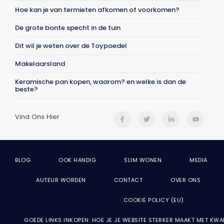
Hoe kan je van termieten afkomen of voorkomen?
De grote bonte specht in de tuin
Dit wil je weten over de Toypoedel
Makelaarsland
Keramische pan kopen, waarom? en welke is dan de
beste?
Vind Ons Hier
BLOG
OOK HANDIG
SLIM WONEN
MEDIA
AUTEUR WORDEN
CONTACT
OVER ONS
COOKIE POLICY (EU)
GOEDE LINKS INKOPEN: HOE JE JE WEBSITE STERKER MAAKT MET KWA