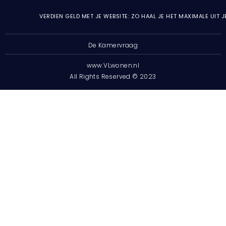
VERDIEN GELD MET JE WEBSITE: ZO HAAL JE HET MAXIMALE UIT 
De Kamervraag
www.VLwonen.nl
All Rights Reserved © 2023