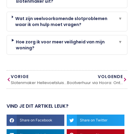
slotenmaker uit?
Wat zijn veelvoorkomende slotproblemen
▼
waar ik om hulp moet vragen?
Hoe zorg ik voor meer veiligheid van mijn
▼
woning?
VORIGE
VOLGENDE
Slotenmaker Hellevoetsluis: snel en betrouwbaar bij noodgevallen
Bootverhuur via Hoora: Ontdek de mogelijkheden op het water
VIND JE DIT ARTIKEL LEUK?
Share on Facebook
Share on Twitter