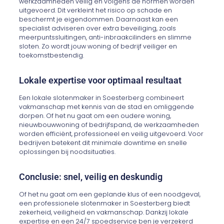
werkzaamheden veilig en volgens de normen worden
uitgevoerd. Dit verkleint het risico op schade en
beschermt je eigendommen. Daarnaast kan een
specialist adviseren over extra beveiliging, zoals
meerpuntssluitingen, anti-inbraakcilinders en slimme
sloten. Zo wordt jouw woning of bedrijf veiliger en
toekomstbestendig.
Lokale expertise voor optimaal resultaat
Een lokale slotenmaker in Soesterberg combineert
vakmanschap met kennis van de stad en omliggende
dorpen. Of het nu gaat om een oudere woning,
nieuwbouwwoning of bedrijfspand, de werkzaamheden
worden efficiënt, professioneel en veilig uitgevoerd. Voor
bedrijven betekent dit minimale downtime en snelle
oplossingen bij noodsituaties.
Conclusie: snel, veilig en deskundig
Of het nu gaat om een geplande klus of een noodgeval,
een professionele slotenmaker in Soesterberg biedt
zekerheid, veiligheid en vakmanschap. Dankzij lokale
expertise en een 24/7 spoedservice ben je verzekerd