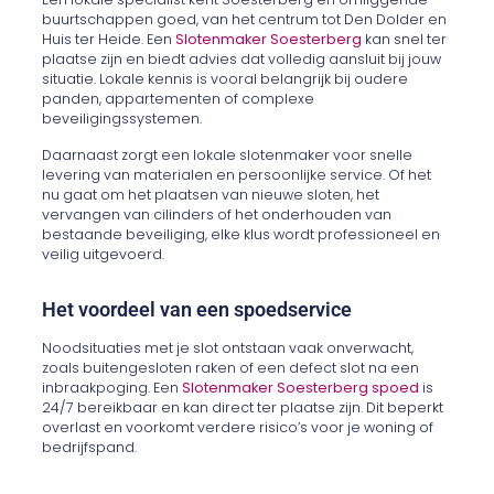
buurtschappen goed, van het centrum tot Den Dolder en
Huis ter Heide. Een
Slotenmaker Soesterberg
kan snel ter
plaatse zijn en biedt advies dat volledig aansluit bij jouw
situatie. Lokale kennis is vooral belangrijk bij oudere
panden, appartementen of complexe
beveiligingssystemen.
Daarnaast zorgt een lokale slotenmaker voor snelle
levering van materialen en persoonlijke service. Of het
nu gaat om het plaatsen van nieuwe sloten, het
vervangen van cilinders of het onderhouden van
bestaande beveiliging, elke klus wordt professioneel en
veilig uitgevoerd.
Het voordeel van een spoedservice
Noodsituaties met je slot ontstaan vaak onverwacht,
zoals buitengesloten raken of een defect slot na een
inbraakpoging. Een
Slotenmaker Soesterberg spoed
is
24/7 bereikbaar en kan direct ter plaatse zijn. Dit beperkt
overlast en voorkomt verdere risico’s voor je woning of
bedrijfspand.