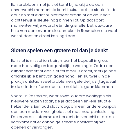
Een probleem met je slot komt bijna altijd op een
onverwacht moment. Je komt thuis, steekt je sleutel in de
deur en merkt dat hij niet meer draait, of de deur valt
dicht terwijl je sleutel nog binnen ligt. Op dat soort
momenten wil je vooral één ding: snelle, betrouwbare
hulp van een ervaren slotenmaker in Rosmalen die weet
wat hij doet en direct kan ingrijpen.
Sloten spelen een grotere rol dan je denkt
Een slot is misschien klein, maar het bepaalt in grote
mate hoe veilig en toegankelijk je woning is. Zodra een
cilinder hapert of een sleutel moeilijk draait, merk je hoe
afhankelijk je bent van goed hang- en sluitwerk. In de
praktijk ontstaan veel problemen geleidelijk: slijtage, vuil
in de cilinder of een deur die net iets is gaan klemmen.
Vooral in Rosmalen, waar zowel oudere woningen als
nieuwere huizen staan, zie je dat geen enkele situatie
hetzelfde is. Een oud slot vraagt om een andere aanpak
dan een modern veiligheidsslot met meerpuntssluiting.
Een ervaren slotenmaker herkent dat verschil direct en
voorkomt dat er onnodige schade ontstaat bij het
openen of vervangen.