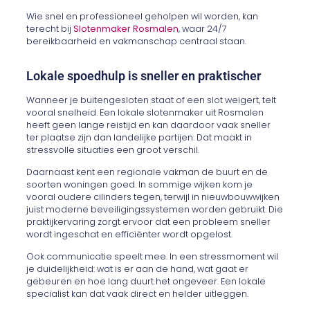
Wie snel en professioneel geholpen wil worden, kan
terecht bij
Slotenmaker Rosmalen
, waar 24/7
bereikbaarheid en vakmanschap centraal staan.
Lokale spoedhulp is sneller en praktischer
Wanneer je buitengesloten staat of een slot weigert, telt
vooral snelheid. Een lokale slotenmaker uit Rosmalen
heeft geen lange reistijd en kan daardoor vaak sneller
ter plaatse zijn dan landelijke partijen. Dat maakt in
stressvolle situaties een groot verschil.
Daarnaast kent een regionale vakman de buurt en de
soorten woningen goed. In sommige wijken kom je
vooral oudere cilinders tegen, terwijl in nieuwbouwwijken
juist moderne beveiligingssystemen worden gebruikt. Die
praktijkervaring zorgt ervoor dat een probleem sneller
wordt ingeschat en efficiënter wordt opgelost.
Ook communicatie speelt mee. In een stressmoment wil
je duidelijkheid: wat is er aan de hand, wat gaat er
gebeuren en hoe lang duurt het ongeveer. Een lokale
specialist kan dat vaak direct en helder uitleggen.