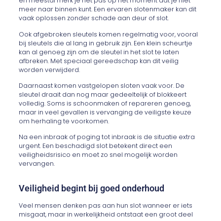
en meestal merk je het pas op het moment dat je niet
meer naar binnen kunt. Een ervaren slotenmaker kan dit
vaak oplossen zonder schade aan deur of slot.
Ook afgebroken sleutels komen regelmatig voor, vooral
bij sleutels die al lang in gebruik zijn. Een klein scheurtje
kan al genoeg zijn om de sleutel in het slot te laten
afbreken. Met speciaal gereedschap kan dit veilig
worden verwijderd.
Daarnaast komen vastgelopen sloten vaak voor. De
sleutel draait dan nog maar gedeeltelijk of blokkeert
volledig. Soms is schoonmaken of repareren genoeg,
maar in veel gevallen is vervanging de veiligste keuze
om herhaling te voorkomen.
Na een inbraak of poging tot inbraak is de situatie extra
urgent. Een beschadigd slot betekent direct een
veiligheidsrisico en moet zo snel mogelijk worden
vervangen.
Veiligheid begint bij goed onderhoud
Veel mensen denken pas aan hun slot wanneer er iets
misgaat, maar in werkelijkheid ontstaat een groot deel