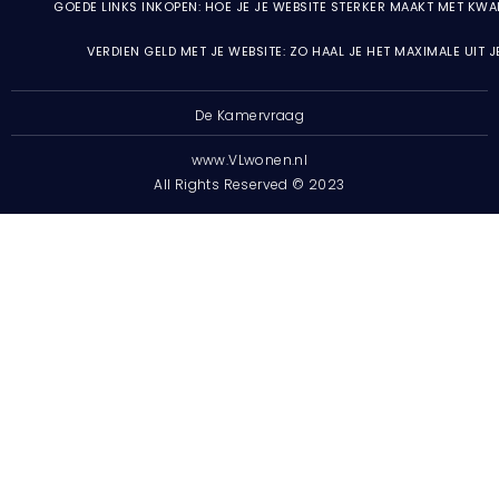
GOEDE LINKS INKOPEN: HOE JE JE WEBSITE STERKER MAAKT MET KWA
VERDIEN GELD MET JE WEBSITE: ZO HAAL JE HET MAXIMALE UIT 
De Kamervraag
www.VLwonen.nl
All Rights Reserved © 2023