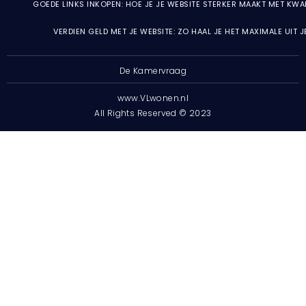
GOEDE LINKS INKOPEN: HOE JE JE WEBSITE STERKER MAAKT MET KWA
VERDIEN GELD MET JE WEBSITE: ZO HAAL JE HET MAXIMALE UIT 
De Kamervraag
www.VLwonen.nl
All Rights Reserved © 2023