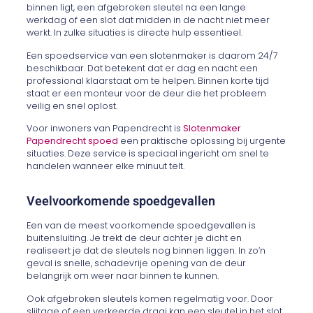
binnen ligt, een afgebroken sleutel na een lange
werkdag of een slot dat midden in de nacht niet meer
werkt. In zulke situaties is directe hulp essentieel.
Een spoedservice van een slotenmaker is daarom 24/7
beschikbaar. Dat betekent dat er dag en nacht een
professional klaarstaat om te helpen. Binnen korte tijd
staat er een monteur voor de deur die het probleem
veilig en snel oplost.
Voor inwoners van Papendrecht is
Slotenmaker
Papendrecht spoed
een praktische oplossing bij urgente
situaties. Deze service is speciaal ingericht om snel te
handelen wanneer elke minuut telt.
Veelvoorkomende spoedgevallen
Een van de meest voorkomende spoedgevallen is
buitensluiting. Je trekt de deur achter je dicht en
realiseert je dat de sleutels nog binnen liggen. In zo’n
geval is snelle, schadevrije opening van de deur
belangrijk om weer naar binnen te kunnen.
Ook afgebroken sleutels komen regelmatig voor. Door
slijtage of een verkeerde draai kan een sleutel in het slot