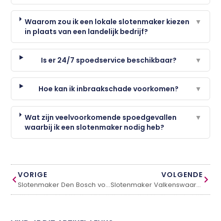
Waarom zou ik een lokale slotenmaker kiezen
▼
in plaats van een landelijk bedrijf?
Is er 24/7 spoedservice beschikbaar?
▼
Hoe kan ik inbraakschade voorkomen?
▼
Wat zijn veelvoorkomende spoedgevallen
▼
waarbij ik een slotenmaker nodig heb?
VORIGE
VOLGENDE
Slotenmaker Den Bosch voor optimale woningbeveiliging
Slotenmaker Valkenswaard voor veilige en snelle hulp