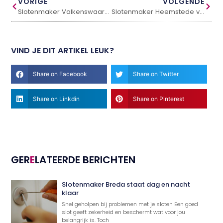
VORIGE
VOLGENDE
Slotenmaker Valkenswaard voor snelle en betrouwbare service
Slotenmaker Heemstede voor snelle en betrouwbare service
VIND JE DIT ARTIKEL LEUK?
Share on Facebook
Share on Twitter
Share on Linkdin
Share on Pinterest
GER
E
LATEERDE BERICHTEN
Slotenmaker Breda staat dag en nacht
klaar
Snel geholpen bij problemen met je sloten Een goed
slot geeft zekerheid en beschermt wat voor jou
belangrijk is. Toch