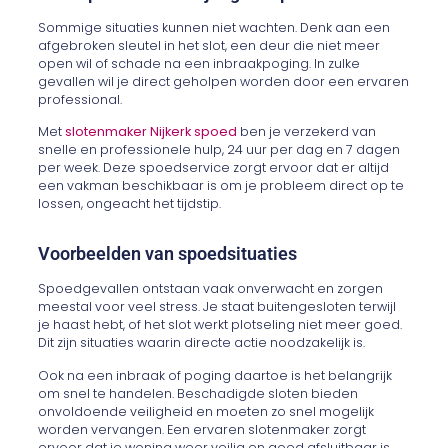
Sommige situaties kunnen niet wachten. Denk aan een
afgebroken sleutel in het slot, een deur die niet meer
open wil of schade na een inbraakpoging. In zulke
gevallen wil je direct geholpen worden door een ervaren
professional.
Met
slotenmaker Nijkerk spoed
ben je verzekerd van
snelle en professionele hulp, 24 uur per dag en 7 dagen
per week. Deze spoedservice zorgt ervoor dat er altijd
een vakman beschikbaar is om je probleem direct op te
lossen, ongeacht het tijdstip.
Voorbeelden van spoedsituaties
Spoedgevallen ontstaan vaak onverwacht en zorgen
meestal voor veel stress. Je staat buitengesloten terwijl
je haast hebt, of het slot werkt plotseling niet meer goed.
Dit zijn situaties waarin directe actie noodzakelijk is.
Ook na een inbraak of poging daartoe is het belangrijk
om snel te handelen. Beschadigde sloten bieden
onvoldoende veiligheid en moeten zo snel mogelijk
worden vervangen. Een ervaren slotenmaker zorgt
ervoor dat je woning weer veilig en goed afsluitbaar is.