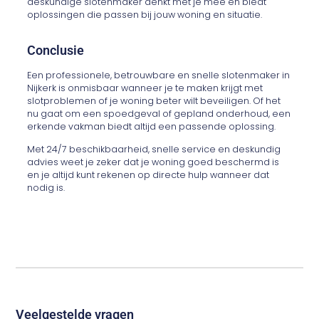
deskundige slotenmaker denkt met je mee en biedt
oplossingen die passen bij jouw woning en situatie.
Conclusie
Een professionele, betrouwbare en snelle slotenmaker in
Nijkerk is onmisbaar wanneer je te maken krijgt met
slotproblemen of je woning beter wilt beveiligen. Of het
nu gaat om een spoedgeval of gepland onderhoud, een
erkende vakman biedt altijd een passende oplossing.
Met 24/7 beschikbaarheid, snelle service en deskundig
advies weet je zeker dat je woning goed beschermd is
en je altijd kunt rekenen op directe hulp wanneer dat
nodig is.
Veelgestelde vragen