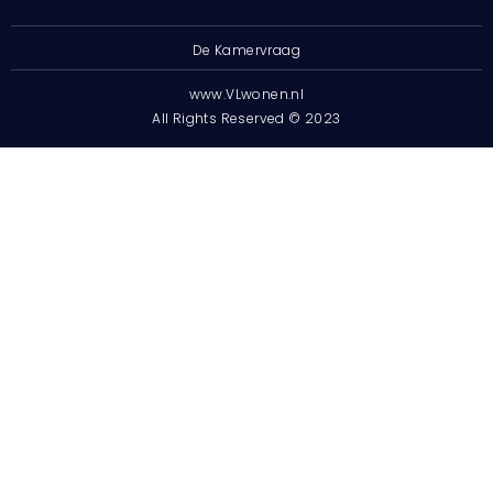
De Kamervraag
www.VLwonen.nl
All Rights Reserved © 2023