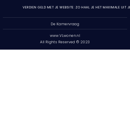
VERDIEN GELD MET JE WEBSITE: ZO HAAL JE HET MAXIMALE UIT 
De Kamervraag
www.VLwonen.nl
All Rights Reserved © 2023