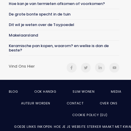
Hoe kan je van termieten afkomen of voorkomen?
De grote bonte specht in de tuin
Dit wil je weten over de Toypoedel
Makelaarsland
Keramische pan kopen, waarom? en welke is dan de
beste?
Vind Ons Hier
BLOG
OOK HANDIG
SLIM WONEN
MEDIA
AUTEUR WORDEN
CONTACT
OVER ONS
COOKIE POLICY (EU)
GOEDE LINKS INKOPEN: HOE JE JE WEBSITE STERKER MAAKT MET KWA