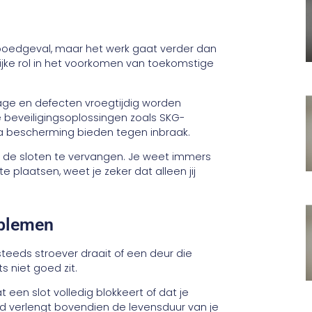
poedgeval, maar het werk gaat verder dan
ijke rol in het voorkomen van toekomstige
jtage en defecten vroegtijdig worden
 beveiligingsoplossingen zoals SKG-
tra bescherming bieden tegen inbraak.
t de sloten te vervangen. Je weet immers
e plaatsen, weet je zeker dat alleen jij
oblemen
steeds stroever draait of een deur die
s niet goed zit.
t een slot volledig blokkeert of dat je
d verlengt bovendien de levensduur van je