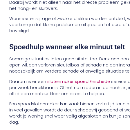
Daarbij wordt niet alleen naar het directe probleem ge
het hang- en sluitwerk.
Wanneer er slijtage of zwakke plekken worden ontdekt, 
voorkom je dat kleine problemen uitgroeien tot dure of u
beveiligd.
Spoedhulp wanneer elke minuut telt
Sommige situaties laten geen uitstel toe. Denk aan een 
open wil, een verloren sleutelbos of schade na een inbraa
noodzakelijk om verdere schade of onveilige situaties t
Daarom is er een
slotenmaker spoed Enschede
service 
per week bereikbaar is. Of het nu midden in de nacht is,
altijd een monteur klaar om direct te helpen.
Een spoedslotenmaker kan vaak binnen korte tijd ter pla
In veel gevallen wordt de deur schadevrij geopend of w
wordt je woning snel weer veilig afgesloten en kun je z
dag.