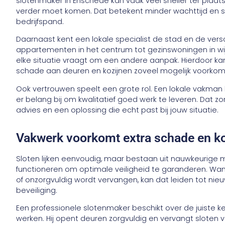
slotenmaker in Enschede kan vaak veel sneller ter plaatse
verder moet komen. Dat betekent minder wachttijd en sn
bedrijfspand.
Daarnaast kent een lokale specialist de stad en de ver
appartementen in het centrum tot gezinswoningen in wi
elke situatie vraagt om een andere aanpak. Hierdoor ka
schade aan deuren en kozijnen zoveel mogelijk voorkom
Ook vertrouwen speelt een grote rol. Een lokale vakman b
er belang bij om kwalitatief goed werk te leveren. Dat zor
advies en een oplossing die echt past bij jouw situatie.
Vakwerk voorkomt extra schade en k
Sloten lijken eenvoudig, maar bestaan uit nauwkeurig
functioneren om optimale veiligheid te garanderen. Wa
of onzorgvuldig wordt vervangen, kan dat leiden tot ni
beveiliging.
Een professionele slotenmaker beschikt over de juiste
werken. Hij opent deuren zorgvuldig en vervangt sloten