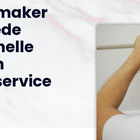
nmaker
ede
nelle
n
ervice