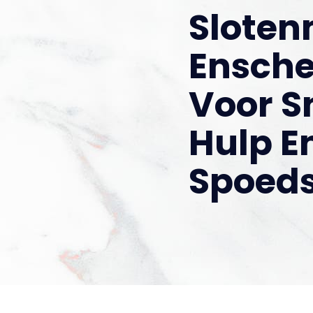
Slote
Ensch
Voor S
Hulp E
Spoeds