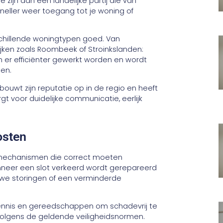
 zijn dan een landelijke partij die van
eller weer toegang tot je woning of
schillende woningtypen goed. Van
jken zoals Roombeek of Stroinkslanden:
n er efficiënter gewerkt worden en wordt
en.
ouwt zijn reputatie op in de regio en heeft
gt voor duidelijke communicatie, eerlijk
osten
e mechanismen die correct moeten
nneer een slot verkeerd wordt gerepareerd
euwe storingen of een verminderde
 kennis en gereedschappen om schadevrij te
 volgens de geldende veiligheidsnormen.