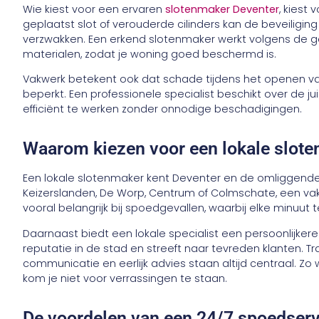
Wie kiest voor een ervaren
slotenmaker Deventer
, kiest
geplaatst slot of verouderde cilinders kan de beveiliging
verzwakken. Een erkend slotenmaker werkt volgens de
materialen, zodat je woning goed beschermd is.
Vakwerk betekent ook dat schade tijdens het openen v
beperkt. Een professionele specialist beschikt over de
efficiënt te werken zonder onnodige beschadigingen.
Waarom kiezen voor een lokale slote
Een lokale slotenmaker kent Deventer en de omliggende 
Keizerslanden, De Worp, Centrum of Colmschate, een vakma
vooral belangrijk bij spoedgevallen, waarbij elke minuut te
Daarnaast biedt een lokale specialist een persoonlijkere 
reputatie in de stad en streeft naar tevreden klanten. Tr
communicatie en eerlijk advies staan altijd centraal. Zo
kom je niet voor verrassingen te staan.
De voordelen van een 24/7 spoedserv