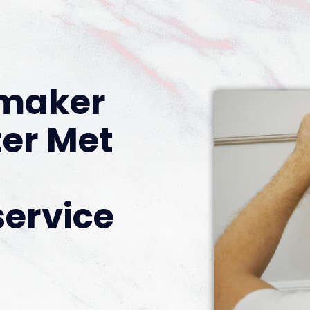
nmaker
er Met
ervice