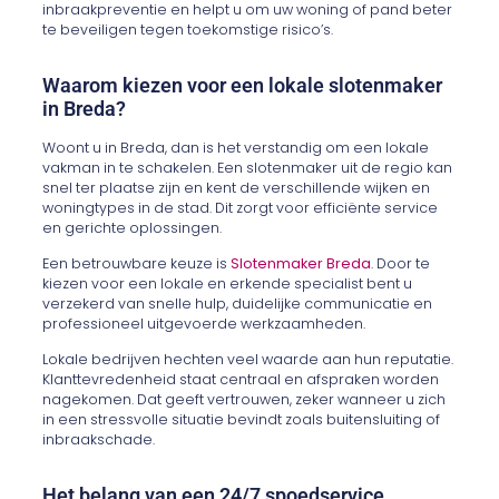
inbraakpreventie en helpt u om uw woning of pand beter
te beveiligen tegen toekomstige risico’s.
Waarom kiezen voor een lokale slotenmaker
in Breda?
Woont u in Breda, dan is het verstandig om een lokale
vakman in te schakelen. Een slotenmaker uit de regio kan
snel ter plaatse zijn en kent de verschillende wijken en
woningtypes in de stad. Dit zorgt voor efficiënte service
en gerichte oplossingen.
Een betrouwbare keuze is
Slotenmaker Breda
. Door te
kiezen voor een lokale en erkende specialist bent u
verzekerd van snelle hulp, duidelijke communicatie en
professioneel uitgevoerde werkzaamheden.
Lokale bedrijven hechten veel waarde aan hun reputatie.
Klanttevredenheid staat centraal en afspraken worden
nagekomen. Dat geeft vertrouwen, zeker wanneer u zich
in een stressvolle situatie bevindt zoals buitensluiting of
inbraakschade.
Het belang van een 24/7 spoedservice