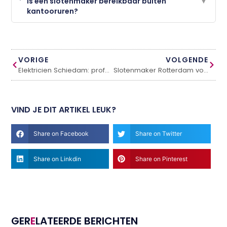
Is een slotenmaker bereikbaar buiten
▼
kantooruren?
VORIGE
VOLGENDE
Elektricien Schiedam: professioneel en betrouwbaar
Slotenmaker Rotterdam voor snelle en betrouwbare service
VIND JE DIT ARTIKEL LEUK?
Share on Facebook
Share on Twitter
Share on Linkdin
Share on Pinterest
GER
E
LATEERDE BERICHTEN