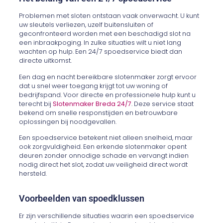
Problemen met sloten ontstaan vaak onverwacht. U kunt
uw sleutels verliezen, uzelf buitensluiten of
geconfronteerd worden met een beschadigd slot na
een inbraakpoging. In zulke situaties wilt u niet lang
wachten op hulp. Een 24/7 spoedservice biedt dan
directe uitkomst.
Een dag en nacht bereikbare slotenmaker zorgt ervoor
dat u snel weer toegang krijgt tot uw woning of
bedrijfspand. Voor directe en professionele hulp kunt u
terecht bij
Slotenmaker Breda 24/7
. Deze service staat
bekend om snelle responstijden en betrouwbare
oplossingen bij noodgevallen.
Een spoedservice betekent niet alleen snelheid, maar
ook zorgvuldigheid. Een erkende slotenmaker opent
deuren zonder onnodige schade en vervangt indien
nodig direct het slot, zodat uw veiligheid direct wordt
hersteld.
Voorbeelden van spoedklussen
Er zijn verschillende situaties waarin een spoedservice