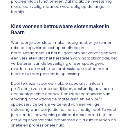
probleemloos functioneren. Dat maakt de investering
niet alleen veilig, maar ook voordelig op de lange
termijn.
Kies voor een betrouwbare slotenmaker in
Baarn
Wanneer je een slotenmaker nodig hebt, wil je kunnen
rekenen op vakmanschap, snelheid en
betrouwbaarheid. Of het nu gaat om het vervangen van
een versleten slot, het herstellen van inbraakschade, het
verbeteren van de beveiliging of een spoedgeval
midden in de nacht, een professionele slotenmaker
biedt altijd een passende oplossing.
Door te kiezen voor een lokale specialist in Baarn
profiteer je van korte aanrijtijden, deskundig advies en
een klantgerichte aanpak. Dankzij de combinatie van
ervaring, hoogwaardige materialen en een 24/7
spoedservice ben je verzekerd van een veilige
oplossing wanneer je die het hardst nodig hebt. Zo weet
je zeker dat jouw woning optimaal beschermd blijft en
dat je bij onverwachte problemen altijd kunt rekenen op
snelle en professionele hulp.