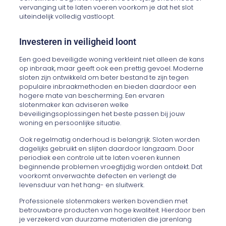
vervanging uit te laten voeren voorkom je dat het slot
uiteindelijk volledig vastloopt.
Investeren in veiligheid loont
Een goed beveiligde woning verkleint niet alleen de kans
op inbraak, maar geeft ook een prettig gevoel. Moderne
sloten zijn ontwikkeld om beter bestand te zijn tegen
populaire inbraakmethoden en bieden daardoor een
hogere mate van bescherming. Een ervaren
slotenmaker kan adviseren welke
beveiligingsoplossingen het beste passen bij jouw
woning en persoonlijke situatie.
Ook regelmatig onderhoud is belangrijk. Sloten worden
dagelijks gebruikt en slijten daardoor langzaam. Door
periodiek een controle uit te laten voeren kunnen
beginnende problemen vroegtijdig worden ontdekt. Dat
voorkomt onverwachte defecten en verlengt de
levensduur van het hang- en sluitwerk.
Professionele slotenmakers werken bovendien met
betrouwbare producten van hoge kwaliteit. Hierdoor ben
je verzekerd van duurzame materialen die jarenlang