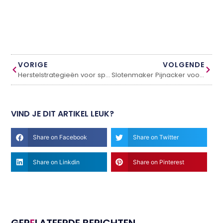
VORIGE
VOLGENDE
Herstelstrategieën voor sporters met fysiotherapie
Slotenmaker Pijnacker voor veilige en snelle oplossingen
VIND JE DIT ARTIKEL LEUK?
Share on Facebook
Share on Twitter
Share on Linkdin
Share on Pinterest
GER
E
LATEERDE BERICHTEN