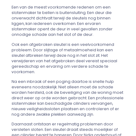
Een van de meest voorkomende redenen om een
slotenmaker te bellen is buitensluiting. Een deur die
onverwacht dichtvalt terwijl de sleutels nog binnen
liggen, kan iedereen overkomen. Een ervaren
slotenmaker opent de deur in veel gevallen zonder
onnodige schade aan het slot of de deur.
Ook een afgebroken sleutel is een veelvoorkomend
probleem. Door slijtage of metaalmoeheid kan een
sleutel afbreken terwijl deze nog in het slot zit. Het
verwijderen van het afgebroken deel vereist speciaal
gereedschap en ervaring om verdere schade te
voorkomen.
Na een inbraak of een poging daartoe is snelle hulp
eveneens noodzakelijk. Niet alleen moet de schade
worden hersteld, ook de beveiliging van de woning moet
direct weer op orde worden gebracht. Een professionele
slotenmaker kan beschadigde cilinders vervangen,
nieuwe veiligheidssloten plaatsen en controleren of er
nog andere zwakke plekken aanwezig zijn.
Daarnaast ontstaan er regelmatig problemen door
versleten sloten. Een sleutel draait steeds moeilijker of
een cilinder begint te haperen. Door tijdig onderhoud of