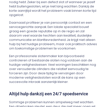
nodig hebt. Zeker bij een defect slot of wanneer je jezelf
hebt buitengesloten, wil je niet lang wachten. Dankzij de
korte aanrijtijd wordt het probleem vaak binnen korte tijd
opgelost.
Daarnaast profiteer je van persoonlijk contact en een
servicegerichte aanpak. Een lokale specialist bouwt
graag een goede reputatie op in de regio en zal
daarom veel waarde hechten aan kwaliteit, duidelijke
communicatie en klanttevredenheid. Je krijgt niet alleen
hulp bij het huidige probleem, maar ook praktisch advies
om toekomstige problemen te voorkomen.
Een professionele slotenmaker kan bijvoorbeeld
controleren of bestaande sloten nog voldoen aan de
huidige veiligheidseisen. Veel woningen beschikken nog
over verouderde cilinders die relatief eenvoudig te
forceren zijn. Door deze tijdig te vervangen door
moderne veiligheidssloten wordt de kans op een
succesvolle inbraak aanzienlijk kleiner.
Altijd hulp dankzij een 24/7 spoedservice
Sommige problemen kunnen simpelweg niet wachten.
Een afgebroken sleutel, een deur die niet meer open wil