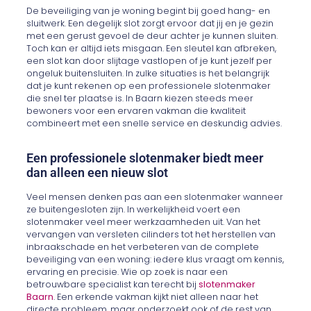
De beveiliging van je woning begint bij goed hang- en
sluitwerk. Een degelijk slot zorgt ervoor dat jij en je gezin
met een gerust gevoel de deur achter je kunnen sluiten.
Toch kan er altijd iets misgaan. Een sleutel kan afbreken,
een slot kan door slijtage vastlopen of je kunt jezelf per
ongeluk buitensluiten. In zulke situaties is het belangrijk
dat je kunt rekenen op een professionele slotenmaker
die snel ter plaatse is. In Baarn kiezen steeds meer
bewoners voor een ervaren vakman die kwaliteit
combineert met een snelle service en deskundig advies.
Een professionele slotenmaker biedt meer
dan alleen een nieuw slot
Veel mensen denken pas aan een slotenmaker wanneer
ze buitengesloten zijn. In werkelijkheid voert een
slotenmaker veel meer werkzaamheden uit. Van het
vervangen van versleten cilinders tot het herstellen van
inbraakschade en het verbeteren van de complete
beveiliging van een woning: iedere klus vraagt om kennis,
ervaring en precisie. Wie op zoek is naar een
betrouwbare specialist kan terecht bij
slotenmaker
Baarn
. Een erkende vakman kijkt niet alleen naar het
directe probleem, maar onderzoekt ook of de rest van