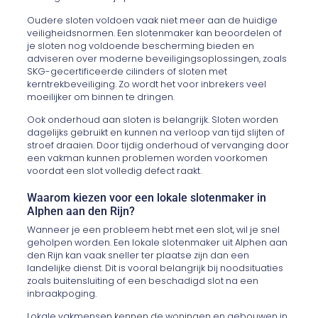
Oudere sloten voldoen vaak niet meer aan de huidige
veiligheidsnormen. Een slotenmaker kan beoordelen of
je sloten nog voldoende bescherming bieden en
adviseren over moderne beveiligingsoplossingen, zoals
SKG-gecertificeerde cilinders of sloten met
kerntrekbeveiliging. Zo wordt het voor inbrekers veel
moeilijker om binnen te dringen.
Ook onderhoud aan sloten is belangrijk. Sloten worden
dagelijks gebruikt en kunnen na verloop van tijd slijten of
stroef draaien. Door tijdig onderhoud of vervanging door
een vakman kunnen problemen worden voorkomen
voordat een slot volledig defect raakt.
Waarom kiezen voor een lokale slotenmaker in
Alphen aan den Rijn?
Wanneer je een probleem hebt met een slot, wil je snel
geholpen worden. Een lokale slotenmaker uit Alphen aan
den Rijn kan vaak sneller ter plaatse zijn dan een
landelijke dienst. Dit is vooral belangrijk bij noodsituaties
zoals buitensluiting of een beschadigd slot na een
inbraakpoging.
Lokale vakmensen kennen de woningen en gebouwen in