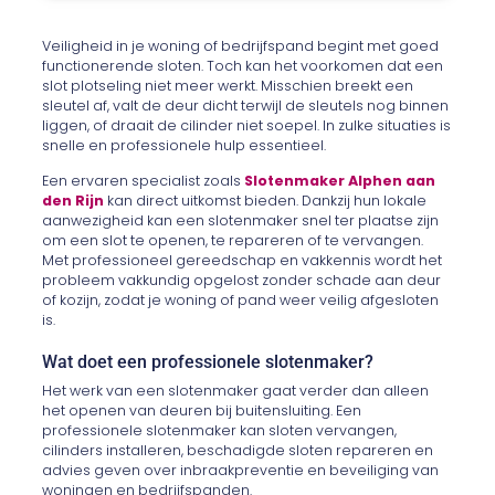
Veiligheid in je woning of bedrijfspand begint met goed
functionerende sloten. Toch kan het voorkomen dat een
slot plotseling niet meer werkt. Misschien breekt een
sleutel af, valt de deur dicht terwijl de sleutels nog binnen
liggen, of draait de cilinder niet soepel. In zulke situaties is
snelle en professionele hulp essentieel.
Een ervaren specialist zoals
Slotenmaker Alphen aan
den Rijn
kan direct uitkomst bieden. Dankzij hun lokale
aanwezigheid kan een slotenmaker snel ter plaatse zijn
om een slot te openen, te repareren of te vervangen.
Met professioneel gereedschap en vakkennis wordt het
probleem vakkundig opgelost zonder schade aan deur
of kozijn, zodat je woning of pand weer veilig afgesloten
is.
Wat doet een professionele slotenmaker?
Het werk van een slotenmaker gaat verder dan alleen
het openen van deuren bij buitensluiting. Een
professionele slotenmaker kan sloten vervangen,
cilinders installeren, beschadigde sloten repareren en
advies geven over inbraakpreventie en beveiliging van
woningen en bedrijfspanden.