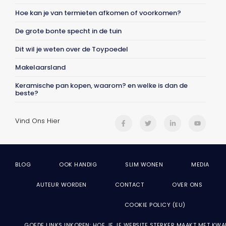
Hoe kan je van termieten afkomen of voorkomen?
De grote bonte specht in de tuin
Dit wil je weten over de Toypoedel
Makelaarsland
Keramische pan kopen, waarom? en welke is dan de
beste?
Vind Ons Hier
BLOG
OOK HANDIG
SLIM WONEN
MEDIA
AUTEUR WORDEN
CONTACT
OVER ONS
COOKIE POLICY (EU)
GOEDE LINKS INKOPEN: HOE JE JE WEBSITE STERKER MAAKT MET KWA