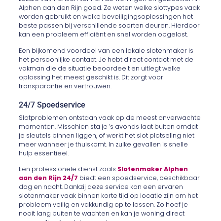
Alphen aan den Rijn goed. Ze weten welke slottypes vaak
worden gebruikt en welke beveiligingsoplossingen het
beste passen bij verschillende soorten deuren. Hierdoor
kan een probleem efficiënt en snel worden opgelost.
Een bijkomend voordeel van een lokale slotenmaker is
het persoonlijke contact. Je hebt direct contact met de
vakman die de situatie beoordeelt en uitlegt welke
oplossing het meest geschikt is. Dit zorgt voor
transparantie en vertrouwen.
24/7 Spoedservice
Slotproblemen ontstaan vaak op de meest onverwachte
momenten. Misschien sta je ’s avonds laat buiten omdat
je sleutels binnen liggen, of werkt het slot plotseling niet
meer wanneer je thuiskomt. In zulke gevallen is snelle
hulp essentieel.
Een professionele dienst zoals
Slotenmaker Alphen
aan den Rijn 24/7
biedt een spoedservice, beschikbaar
dag en nacht. Dankzij deze service kan een ervaren
slotenmaker vaak binnen korte tijd op locatie zijn om het
probleem veilig en vakkundig op te lossen. Zo hoef je
nooit lang buiten te wachten en kan je woning direct