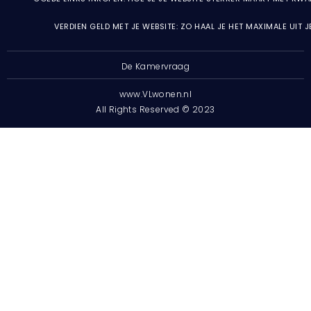
VERDIEN GELD MET JE WEBSITE: ZO HAAL JE HET MAXIMALE UIT 
De Kamervraag
www.VLwonen.nl
All Rights Reserved © 2023