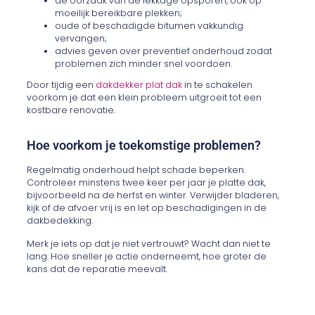
de oorzaak van de lekkage opsporen, ook op
moeilijk bereikbare plekken;
oude of beschadigde bitumen vakkundig
vervangen;
advies geven over preventief onderhoud zodat
problemen zich minder snel voordoen.
Door tijdig een
dakdekker plat dak
in te schakelen
voorkom je dat een klein probleem uitgroeit tot een
kostbare renovatie.
Hoe voorkom je toekomstige problemen?
Regelmatig onderhoud helpt schade beperken.
Controleer minstens twee keer per jaar je platte dak,
bijvoorbeeld na de herfst en winter. Verwijder bladeren,
kijk of de afvoer vrij is en let op beschadigingen in de
dakbedekking.
Merk je iets op dat je niet vertrouwt? Wacht dan niet te
lang. Hoe sneller je actie onderneemt, hoe groter de
kans dat de reparatie meevalt.