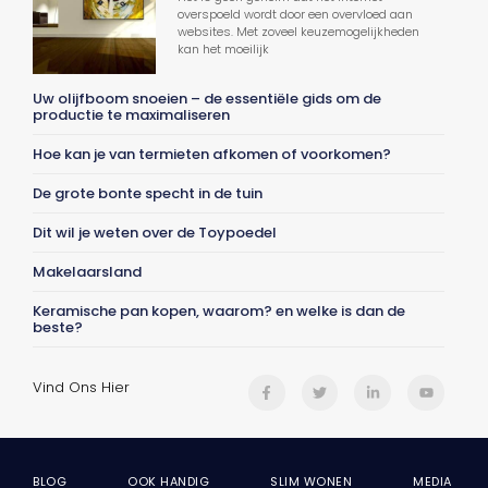
overspoeld wordt door een overvloed aan
websites. Met zoveel keuzemogelijkheden
kan het moeilijk
Uw olijfboom snoeien – de essentiële gids om de
productie te maximaliseren
Hoe kan je van termieten afkomen of voorkomen?
De grote bonte specht in de tuin
Dit wil je weten over de Toypoedel
Makelaarsland
Keramische pan kopen, waarom? en welke is dan de
beste?
Vind Ons Hier
BLOG
OOK HANDIG
SLIM WONEN
MEDIA