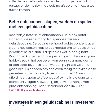
stilte. Je kunt zelfs ontspannende natuurgeluiden of
rustgevende muziek in de cabine afspelen om extra tot
rust te komen.
Beter ontspannen, slapen, werken en spelen
met een geluidscabine
Doordat je beter kunt ontspannen, kun je ook beter
slapen als je regelmatig tijd spendeert in een
geluidscabine. De cabine verhoogt ook je concentratie
tijdens het werken. Heb je dus moeite om te focussen op
je werk of studie, dan is dit precies wat je nodig hebt.
Daarnaast kun je de cabine perfect gebruiken voor jouw
hobby’s zoals, het bespelen van een instrument, gamen
of een boek lezen. En laten we eerlijk zijn, wie wil er nu
geen excuus hebben om zich even terug te trekken en te
genieten van wat quality time voor zichzelf? Geen
afleidingen, geen telefoontjes of e-mails die constant
aandacht vragen. Gewoon jij en jouw momentje van
pure ontspanning. Gebruik hiervoor een BASIC of
EXCELLENT geluidsstudio
.
Investeren in een geluidscabine is investeren