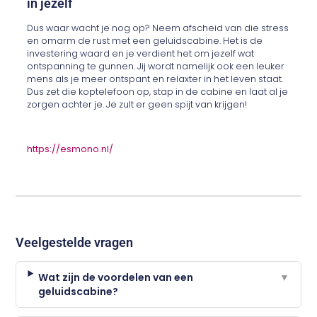
in jezelf
Dus waar wacht je nog op? Neem afscheid van die stress
en omarm de rust met een geluidscabine. Het is de
investering waard en je verdient het om jezelf wat
ontspanning te gunnen. Jij wordt namelijk ook een leuker
mens als je meer ontspant en relaxter in het leven staat.
Dus zet die koptelefoon op, stap in de cabine en laat al je
zorgen achter je. Je zult er geen spijt van krijgen!
https://esmono.nl/
Veelgestelde vragen
Wat zijn de voordelen van een
▼
geluidscabine?