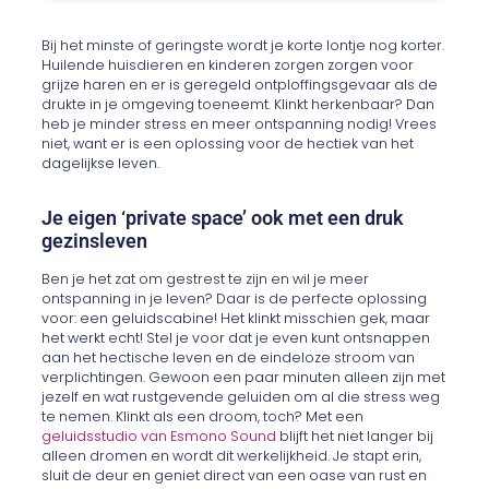
Bij het minste of geringste wordt je korte lontje nog korter.
Huilende huisdieren en kinderen zorgen zorgen voor
grijze haren en er is geregeld ontploffingsgevaar als de
drukte in je omgeving toeneemt. Klinkt herkenbaar? Dan
heb je minder stress en meer ontspanning nodig! Vrees
niet, want er is een oplossing voor de hectiek van het
dagelijkse leven.
Je eigen ‘private space’ ook met een druk
gezinsleven
Ben je het zat om gestrest te zijn en wil je meer
ontspanning in je leven? Daar is de perfecte oplossing
voor: een geluidscabine! Het klinkt misschien gek, maar
het werkt echt! Stel je voor dat je even kunt ontsnappen
aan het hectische leven en de eindeloze stroom van
verplichtingen. Gewoon een paar minuten alleen zijn met
jezelf en wat rustgevende geluiden om al die stress weg
te nemen. Klinkt als een droom, toch? Met een
geluidsstudio van Esmono Sound
blijft het niet langer bij
alleen dromen en wordt dit werkelijkheid. Je stapt erin,
sluit de deur en geniet direct van een oase van rust en