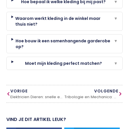
Hoe bepaal ik welke kleding bij mij past?
▼
Waarom werkt kleding in de winkel maar
▼
thuis niet?
Hoe bouw ik een samenhangende garderobe
▼
op?
Moet mijn kleding perfect matchen?
▼
VORIGE
VOLGENDE
Elektricien Dieren: snelle en betrouwbare hulp bij stroomstoringen
Tribologie en Mechanica: De Realiteit van Ventilatiebeheer in IJsselstein
VIND JE DIT ARTIKEL LEUK?