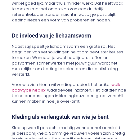
winkel goed lijkt, maar thuis minder werkt. Dat heeft vaak
te maken met het ontbreken van een duidelijk
referentiekader. Zonder inzicht in wat bij je past, blijft
kleding kiezen een vorm van proberen en hopen.
De invloed van je lichaamsvorm
Naast stijl speelt je lichaamsvorm een grote rol. Het
begrijpen van verhoudingen helpt om bewuster keuzes
te maken. Wanneer je weet hoe lijnen, stoffen en
pasvormen samenwerken met jouw figuur, wordt het
makkelijker om kleding te selecteren die je uitstraling
versterkt.
Voor wie zich hierin wil verdiepen, biedt het artikel
welk
bodytype heb ik?
waardevolle inzichten. Het laat zien hoe
kleine aanpassingen in kledingkeuze een groot verschil
kunnen maken in hoe je overkomt.
Kleding als verlengstuk van wie je bent
Kleding wordt pas echt krachtig wanneer het aansluit bij
je persoonlijkheid. Sommige vrouwen voelen zich prettig
in minimalistische stijlen, terwijl anderen juist energie