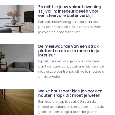
Zo richt je jouw vakantiewoning
stijlvol in: interieurideeën voor
een sfeervolle buitenverblijf
Een vakantiewoning is meer dan een
plek om te slapen. Het is een plek waar
je even helemaal tot rust
De meerwaarde van een strak
plafond en strakke muren in je
interieur
Bij het creëren van je droominterieur
gaat de aandacht vaak snel uit naar de
nieuwste woontrends, stijlvolle meubels
en sfeervolle
Welke houtsoort kies je voor een
houten trap? Dit moet je weten
Een houten trap is vaak één van de
meest bepalende elementen in huis. Je
gebruikt hem dagelijks, maar je ziet