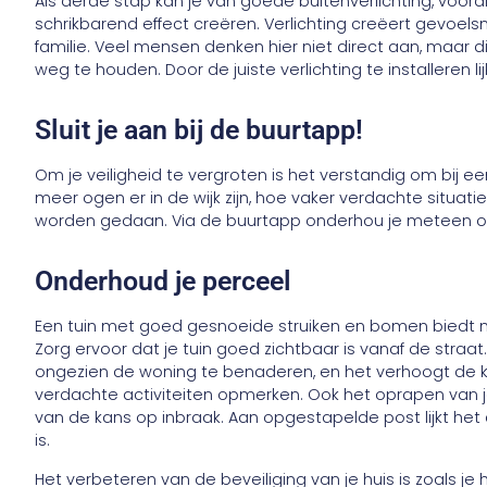
Als derde stap kan je van goede buitenverlichting, voo
schrikbarend effect creëren. Verlichting creëert gevoels
familie. Veel mensen denken hier niet direct aan, maar 
weg te houden. Door de juiste verlichting te installeren lij
Sluit je aan bij de buurtapp!
Om je veiligheid te vergroten is het verstandig om bij e
meer ogen er in de wijk zijn, hoe vaker verdachte situa
worden gedaan. Via de buurtapp onderhou je meteen o
Onderhoud je perceel
Een tuin met goed gesnoeide struiken en bomen biedt 
Zorg ervoor dat je tuin goed zichtbaar is vanaf de straat
ongezien de woning te benaderen, en het verhoogt de k
verdachte activiteiten opmerken. Ook het oprapen van 
van de kans op inbraak. Aan opgestapelde post lijkt het a
is.
Het verbeteren van de beveiliging van je huis is zoals je