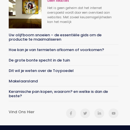
Geen Reacties
Het is geen geheim dat het internet
overspoeld wordt door een overvloed aan
websites. Met zoveel keuzemogelijkheden
kan het moeilijk
Uw olijfboom snoeien – de essentiële gids om de
productie te maximaliseren
Hoe kan je van termieten afkomen of voorkomen?
De grote bonte specht in de tuin
Dit wil je weten over de Toypoedel
Makelaarsland
Keramische pan kopen, waarom? en welke is dan de
beste?
Vind Ons Hier