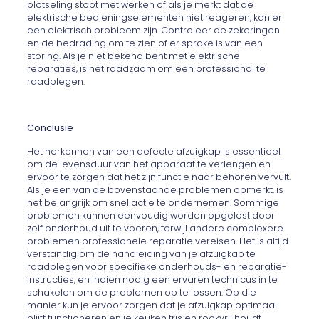
plotseling stopt met werken of als je merkt dat de
elektrische bedieningselementen niet reageren, kan er
een elektrisch probleem zijn. Controleer de zekeringen
en de bedrading om te zien of er sprake is van een
storing. Als je niet bekend bent met elektrische
reparaties, is het raadzaam om een professional te
raadplegen.
Conclusie
Het herkennen van een defecte afzuigkap is essentieel
om de levensduur van het apparaat te verlengen en
ervoor te zorgen dat het zijn functie naar behoren vervult.
Als je een van de bovenstaande problemen opmerkt, is
het belangrijk om snel actie te ondernemen. Sommige
problemen kunnen eenvoudig worden opgelost door
zelf onderhoud uit te voeren, terwijl andere complexere
problemen professionele reparatie vereisen. Het is altijd
verstandig om de handleiding van je afzuigkap te
raadplegen voor specifieke onderhouds- en reparatie-
instructies, en indien nodig een ervaren technicus in te
schakelen om de problemen op te lossen. Op die
manier kun je ervoor zorgen dat je afzuigkap optimaal
blijft functioneren en je keuken fris en rookvrij houdt.