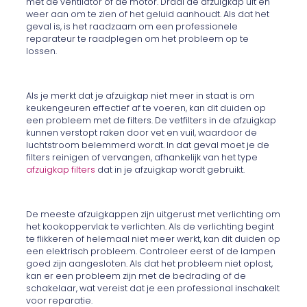
met de ventilator of de motor. Draai de afzuigkap uit en
weer aan om te zien of het geluid aanhoudt. Als dat het
geval is, is het raadzaam om een professionele
reparateur te raadplegen om het probleem op te
lossen.
Als je merkt dat je afzuigkap niet meer in staat is om
keukengeuren effectief af te voeren, kan dit duiden op
een probleem met de filters. De vetfilters in de afzuigkap
kunnen verstopt raken door vet en vuil, waardoor de
luchtstroom belemmerd wordt. In dat geval moet je de
filters reinigen of vervangen, afhankelijk van het type
afzuigkap filters
dat in je afzuigkap wordt gebruikt.
De meeste afzuigkappen zijn uitgerust met verlichting om
het kookoppervlak te verlichten. Als de verlichting begint
te flikkeren of helemaal niet meer werkt, kan dit duiden op
een elektrisch probleem. Controleer eerst of de lampen
goed zijn aangesloten. Als dat het probleem niet oplost,
kan er een probleem zijn met de bedrading of de
schakelaar, wat vereist dat je een professional inschakelt
voor reparatie.