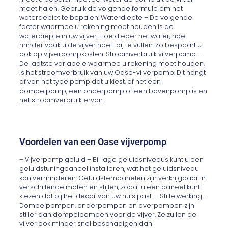
moet halen. Gebruik de volgende formule om het
waterdebiet te bepalen: Waterdiepte – De volgende
factor waarmee u rekening moet houden is de
waterdiepte in uw vijver. Hoe dieper het water, hoe
minder vaak u de vijver hoeft bij te vullen. Zo bespaart u
ook op vijverpompkosten. Stroomverbruik vijverpomp –
De laatste variabele waarmee u rekening moet houden,
is het stroomverbruik van uw Oase-vijverpomp. Dit hangt
af van het type pomp dat u kiest, of het een
dompelpomp, een onderpomp of een bovenpomp is en
het stroomverbruik ervan.
Voordelen van een Oase vijverpomp
– Vijverpomp geluid – Bij lage geluidsniveaus kunt u een
geluidstuningpaneel installeren, wat het geluidsniveau
kan verminderen. Geluidstempanelen zijn verkrijgbaar in
verschillende maten en stijlen, zodat u een paneel kunt
kiezen dat bij het decor van uw huis past. – Stille werking –
Dompelpompen, onderpompen en overpompen zijn
stiller dan dompelpompen voor de vijver. Ze zullen de
vijver ook minder snel beschadigen dan