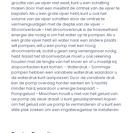
grootte van uw vijver niet weet, kunt u een schatting
maken door met een meetlint de omtrek van de vijver te
bepalen. Als u een grote vijver hebt, kunt u ook het
volume van de vijver schatten door de omtrek te
vermenigvuldigen met de diepte van de vijver. –
Stroomverbruik – Het stroomverbruik is de hoeveelheid
energie die nodig is om het water op te pompen. Als u
een grote vijver hebt en water naar een andere plaats
wilt pompen, wilt u een pomp met een hoog
stroomverbruik, zodat u geen lang verlengsnoer nodig
hebt. Naast het stroomverbruik moet u ook rekening
houden met de lengte van het snoer en of u moeilijk bij
stopcontacten kunt komen. – Waterdruk – Sommige
pompen hebben een variabele waterdruk, waardoor u
de waterdruk kunt aanpassen. Door de variabele druk
kan de pomp overdag harder werken en ’s nachts
minder hard, waardoor u energie bespaart. –
Pompgeluid – Misschien houdt u niet van het geluid van
uw pomp als deze draait. U kunt geluidspanelen kopen
om het geluid van uw pomp te verminderen of u kunt een
stille plek zoeken om een irrigatieregelaar te installeren.