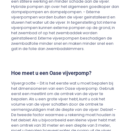
een stillere werking en minder schade aan de vijver.
Hybride pompen zijn over het algemeen goedkoper dan
dompelpompen en dompelpompen. – Externe
vijverpompen worden buiten de vijver geïnstalleerd en
stuwen het water uit de vijver. In tegenstelling tot interne
vijverpompen kunnen externe pompen op de grond, in
het zwembad of op het zwembaddek worden
geïnstalleerd. Externe vijverpompen beschadigen de
zwembadfolie minder snel en maken minder snel een
gat in de folie dan zwembadskimmers.
Hoe meet u een Oase vijverpomp?
Vijvergrootte – Dit is het eerste wat u moet bepalen bij
het dimensioneren van een Oase vijverpomp. Gebruik
eerst een meetlint om de omtrek van de vijver te
bepalen. Als u een grote vijver hebt, kunt u ook het
volume van de vijver schatten door de omtrek te
vermenigvuldigen met de diepte van de vijver. Debiet –
De tweede factor waarmee u rekening moet houden is
het debiet. Als u bijvoorbeeld een kleine vijver hebt met
een omtrek van 30 meter en een diepte van 3 meter,
moet u bepalen hoeveel water de pomp uit de vijver