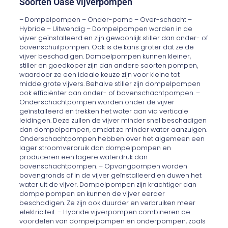
Soorten Oase vijverpompen
– Dompelpompen – Onder-pomp – Over-schacht –
Hybride – Uitwendig – Dompelpompen worden in de
vijver geïnstalleerd en zijn gewoonlijk stiller dan onder- of
bovenschuifpompen. Ook is de kans groter dat ze de
vijver beschadigen. Dompelpompen kunnen kleiner,
stiller en goedkoper zijn dan andere soorten pompen,
waardoor ze een ideale keuze zijn voor kleine tot
middelgrote vijvers. Behalve stiller zijn dompelpompen
ook efficiënter dan onder- of bovenschachtpompen. –
Onderschachtpompen worden onder de vijver
geïnstalleerd en trekken het water aan via verticale
leidingen. Deze zullen de vijver minder snel beschadigen
dan dompelpompen, omdat ze minder water aanzuigen.
Onderschachtpompen hebben over het algemeen een
lager stroomverbruik dan dompelpompen en
produceren een lagere waterdruk dan
bovenschachtpompen. – Opvangpompen worden
bovengronds of in de vijver geïnstalleerd en duwen het
water uit de vijver. Dompelpompen zijn krachtiger dan
dompelpompen en kunnen de vijver eerder
beschadigen. Ze zijn ook duurder en verbruiken meer
elektriciteit. – Hybride vijverpompen combineren de
voordelen van dompelpompen en onderpompen, zoals