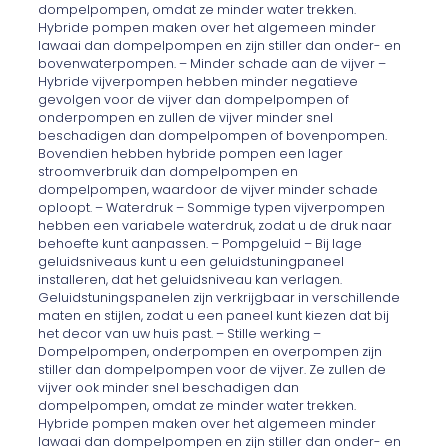
dompelpompen, omdat ze minder water trekken.
Hybride pompen maken over het algemeen minder
lawaai dan dompelpompen en zijn stiller dan onder- en
bovenwaterpompen. – Minder schade aan de vijver –
Hybride vijverpompen hebben minder negatieve
gevolgen voor de vijver dan dompelpompen of
onderpompen en zullen de vijver minder snel
beschadigen dan dompelpompen of bovenpompen.
Bovendien hebben hybride pompen een lager
stroomverbruik dan dompelpompen en
dompelpompen, waardoor de vijver minder schade
oploopt. – Waterdruk – Sommige typen vijverpompen
hebben een variabele waterdruk, zodat u de druk naar
behoefte kunt aanpassen. – Pompgeluid – Bij lage
geluidsniveaus kunt u een geluidstuningpaneel
installeren, dat het geluidsniveau kan verlagen.
Geluidstuningspanelen zijn verkrijgbaar in verschillende
maten en stijlen, zodat u een paneel kunt kiezen dat bij
het decor van uw huis past. – Stille werking –
Dompelpompen, onderpompen en overpompen zijn
stiller dan dompelpompen voor de vijver. Ze zullen de
vijver ook minder snel beschadigen dan
dompelpompen, omdat ze minder water trekken.
Hybride pompen maken over het algemeen minder
lawaai dan dompelpompen en zijn stiller dan onder- en