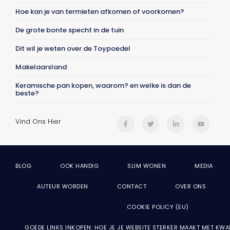
Hoe kan je van termieten afkomen of voorkomen?
De grote bonte specht in de tuin
Dit wil je weten over de Toypoedel
Makelaarsland
Keramische pan kopen, waarom? en welke is dan de
beste?
Vind Ons Hier
BLOG
OOK HANDIG
SLIM WONEN
MEDIA
AUTEUR WORDEN
CONTACT
OVER ONS
COOKIE POLICY (EU)
GOEDE LINKS INKOPEN: HOE JE JE WEBSITE STERKER MAAKT MET KWA