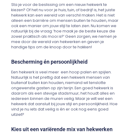
Sta je voor de beslissing om een nieuw hekwerk te
kiezen? Of het nu voor je huis, tuin, of bedrijf is, het juiste
hekwerk kan een wereld van verschil maken. Het is niet
alleen een barrière om mensen buiten te houden, maar
ook een manier om jouw stijl te laten zien. Nu komen we
natuurlijk bij de vraag: ‘hoe maak je de beste keuze die
zowel praktisch als mooi is?’ Geen zorgen, we nemen je
mee door de wereld van hekwerken en geven je
handige tips om de knoop door te hakken!
Bescherming én persoonlijkheid
Een hekwerk is veel meer een hoop palen en spijlen.
Natuurlijk is het prettig dat een hekwerk mensen van
buitenaf buiten kan houden, niemand wil tenslotte
ongewenste gasten op zijn terijn. Een goed hekwerk is
daarom als een stevige stadsmuur; het houdt alles en
iedereen binnen de muren veilig. Maar je wilt wel een
hekwerk dat aansluit bij jouw stijl en persoonlijkheid. Hoe
vind je nu iets dat veilig is én er ook nog eens goed
uitziet?
Kies uit een variërende mix van hekwerken