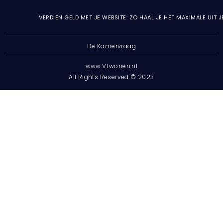
VERDIEN GELD MET JE WEBSITE: ZO HAAL JE HET MAXIMALE UIT 
De Kamervraag
www.VLwonen.nl
All Rights Reserved © 2023