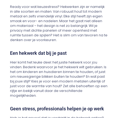
Ready voor wat keuzestress? Hekwerken zijn er namelijk
in alle soorten en maten. Van robuust hout tot modern
metaal en zelfs vriendelijk vinyl. Elke stijl heeft zijn eigen
smaak en voor- en nadelen. Maar het gaat niet alleen
om materiaal – het design is net zo belangrijk. Wil je
privacy met dichte panelen of meer openheid met
ruimte tussen de spijlen? Het is slim om van tevoren na te
denken over je voorkeuren.
Een hekwerk dat bij je past
Hier komt het leuke deel: het juiste hekwerk voor jou
vinden. Bedenk waarvoor je het hekwerk wilt gebruiken. Is
het om kinderen en huisdieren binnen te houden, of juist
om nieuwsgierige blikken buiten te houden? En wat past
bij jouw stijl? Kies je voor een modern metalen uiterlijk of
juist voor de warmte van hout? Zet alle behoeften op een
rijtje en bekijk vanuit daar de verschillende
mogelijkheden.
Geen stress, professionals helpen je op werk
Heb je het gevoel dat je verdrinkt in de hekwerk opties?