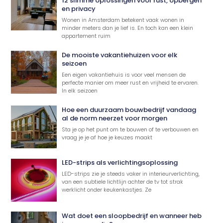
12 slimme oplossingen voor rust, opbergen
en privacy
Wonen in Amsterdam betekent vaak wonen in
minder meters dan je lief is. En toch kan een klein
appartement ruim
De mooiste vakantiehuizen voor elk
seizoen
Een eigen vakantiehuis is voor veel mensen de
perfecte manier om meer rust en vrijheid te ervaren.
In elk seizoen
Hoe een duurzaam bouwbedrijf vandaag
al de norm neerzet voor morgen
Sta je op het punt om te bouwen of te verbouwen en
vraag je je af hoe je keuzes maakt
LED-strips als verlichtingsoplossing
LED-strips zie je steeds vaker in interieurverlichting,
van een subtiele lichtlijn achter de tv tot strak
werklicht onder keukenkastjes. Ze
Wat doet een sloopbedrijf en wanneer heb